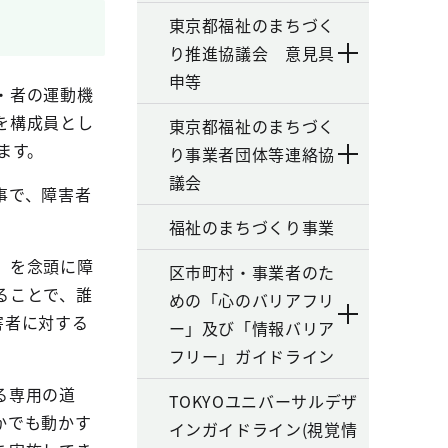
東京都福祉のまちづく
り推進協議会 意見具
申等
・者の運動機
を構成員とし
東京都福祉のまちづく
ます。
り事業者団体等連絡協
議会
事で、障害者
福祉のまちづくり事業
」を念頭に障
区市町村・事業者のた
ることで、誰
めの「心のバリアフリ
害者に対する
ー」及び「情報バリア
フリー」ガイドライン
る専用の道
TOKYOユニバーサルデザ
かでも動かす
インガイドライン(視覚情