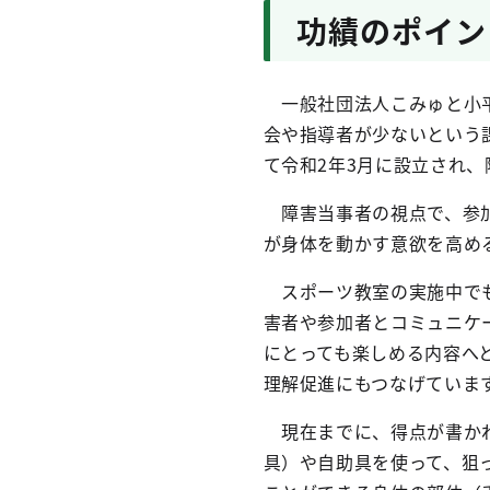
功績のポイン
一般社団法人こみゅと小平
会や指導者が少ないという
て令和2年3月に設立され
障害当事者の視点で、参加
が身体を動かす意欲を高め
スポーツ教室の実施中でも
害者や参加者とコミュニケ
にとっても楽しめる内容へ
理解促進にもつなげていま
現在までに、得点が書かれ
具）や自助具を使って、狙