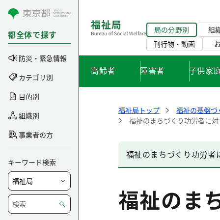
コンテンツにスキップ
局の分野別
組
都全体で探す
刊行物・動画
防災・緊急情報
高齢者
障害者
子供家
カテゴリ別
目的別
福祉局トップ
福祉の基盤づ
組織別
福祉のまちづくり功労者に対
事業者の方
福祉のまちづくり功労者
キーワード検索
福祉のま