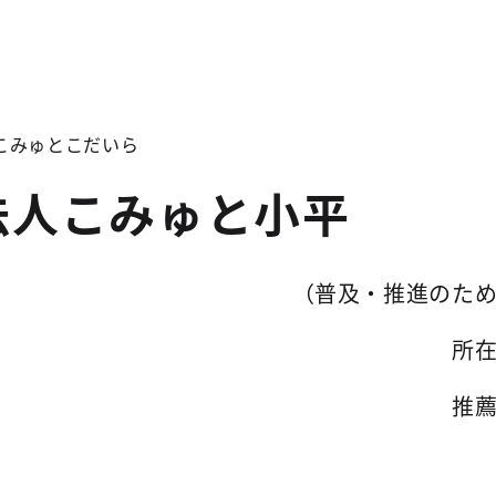
こみゅとこだいら
法人こみゅと小平
（普及・推進のた
所
推