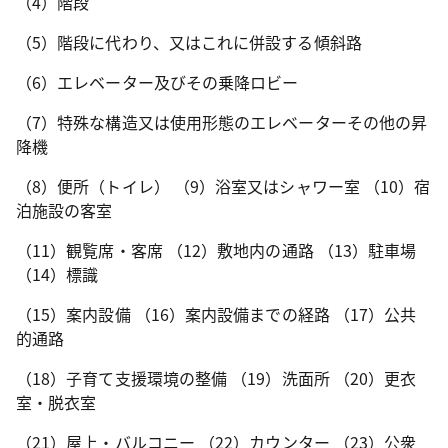
（4）階段
（5）階段に代わり、又はこれに併設する傾斜路
（6）エレベーター及びその乗降ロビー
（7）特殊な構造又は使用形態のエレベーターその他の昇
降機
（8）便所（トイレ） （9）浴室又はシャワー室 （10）宿
泊施設の客室
（11）観覧席・客席 （12）敷地内の通路 （13）駐車場
（14）標識
（15）案内設備 （16）案内設備までの経路 （17）公共
的通路
（18）子育て支援環境の整備 （19）洗面所 （20）更衣
室・脱衣室
（21）屋上・バルコニー （22）カウンター （23）公衆