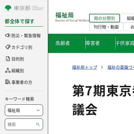
コンテンツにスキップ
局の分野別
組
都全体で探す
刊行物・動画
防災・緊急情報
高齢者
障害者
子供家
カテゴリ別
目的別
福祉局トップ
福祉の基盤づ
組織別
事業者の方
第7期東
キーワード検索
議会