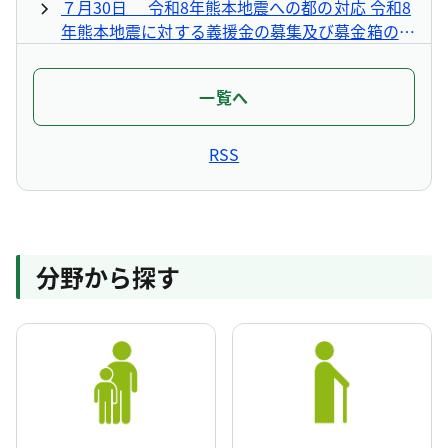
７月30日 令和8年熊本地震への都の対応 令和8
年熊本地震に対する義援金の募集及び募金箱の設
置について
2026年7月23日
一覧へ
NEW
福祉局
７月23日 令和8年度第3回東京都高齢者保健福
RSS
祉施策推進委員会の開催について
2026年7月22日
NEW
福祉局
７月22日 令和8年度第1回東京都医療的ケア児
分野から探す
支援地域協議会の開催について
2026年7月16日
NEW
福祉局
７月16日 共生社会の理念に賛同する企業・団
体を募集します
NEW
福祉局