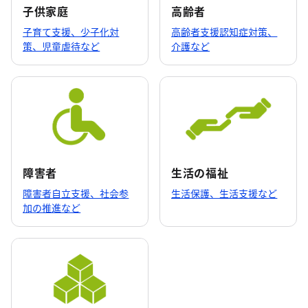
子供家庭
高齢者
７月16日 「共生社会の理念に賛同する企業・
団体」シンボルデザインの愛称を募集します
子育て支援、少子化対
高齢者支援認知症対策、
策、児童虐待など
介護など
NEW
福祉局
７月16日 第41回東京都障害者総合美術展“美の
なかにふれあいがある
NEW
福祉局
７月16日 東京都地方独立行政法人評価委員会
令和8年度第3回高齢者医療・研究分科会の開催
について
障害者
生活の福祉
2026年7月15日
障害者自立支援、社会参
生活保護、生活支援など
NEW
福祉局
加の推進など
７月15日 第178回老年学・老年医学公開講座
「みんなで考えよう！認知症の未来」