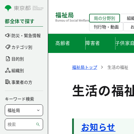
コンテンツにスキップ
局の分野別
組
都全体で探す
刊行物・動画
防災・緊急情報
高齢者
障害者
子供家
カテゴリ別
目的別
福祉局トップ
生活の福祉
組織別
事業者の方
生活の福
キーワード検索
お知らせ