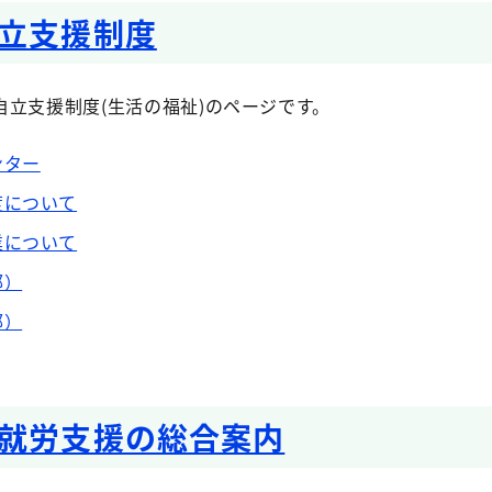
立支援制度
立支援制度(生活の福祉)のページです。
ンター
度について
業について
部）
部）
就労支援の総合案内