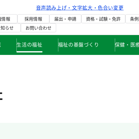
音声読み上げ・文字拡大・色合い変更
織情報
採用情報
届出・申請
資格・試験・免許
条例
お知らせ
お問い合わせ
庭
生活の福祉
福祉の基盤づくり
保健・医
祉