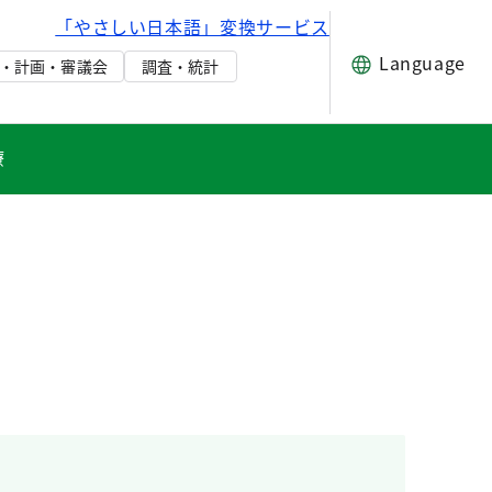
「やさしい日本語」変換サービス
Language
・計画・審議会
調査・統計
療