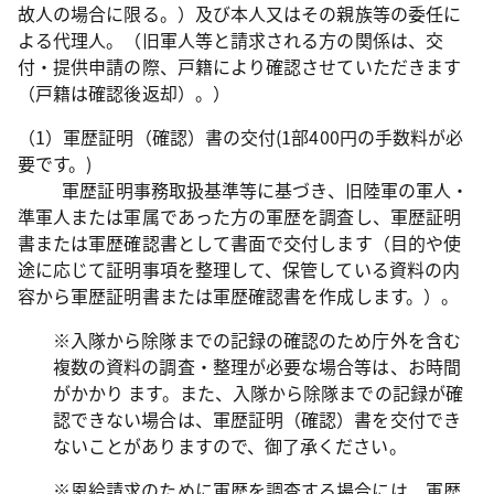
故人の場合に限る。）及び本人又はその親族等の委任に
よる代理人。（旧軍人等と請求される方の関係は、交
付・提供申請の際、戸籍により確認させていただきます
（戸籍は確認後返却）。）
（1）軍歴証明（確認）書の交付(1部400円の手数料が必
要です。)
軍歴証明事務取扱基準等に基づき、旧陸軍の軍人・
準軍人または軍属であった方の軍歴を調査し、軍歴証明
書または軍歴確認書として書面で交付します（目的や使
途に応じて証明事項を整理して、保管している資料の内
容から軍歴証明書または軍歴確認書を作成します。）。
※入隊から除隊までの記録の確認のため庁外を含む
複数の資料の調査・整理が必要な場合等は、お時間
がかかり ます。また、入隊から除隊までの記録が確
認できない場合は、軍歴証明（確認）書を交付でき
ないことがありますので、御了承ください。
※恩給請求のために軍歴を調査する場合には、軍歴