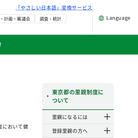
「やさしい日本語」変換サービス
Language
・計画・審議会
調査・統計
療
東京都の里親制度に
ついて
里親になるには
庭において健
登録里親の方へ