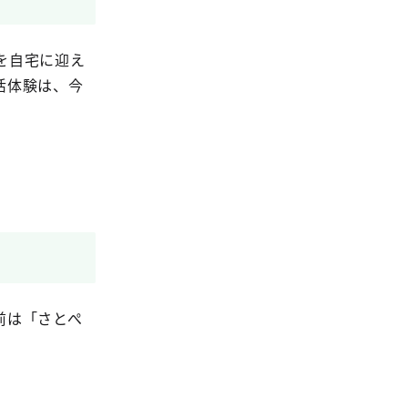
を自宅に迎え
活体験は、今
前は「さとぺ