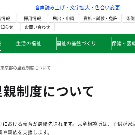
音声読み上げ・文字拡大・色合い変更
織情報
採用情報
届出・申請
資格・試験・免許
条例
お知らせ
お問い合わせ
庭
生活の福祉
福祉の基盤づくり
保健・医
東京都の里親制度について
里親制度について
庭における養育が最優先されます。児童相談所は、子供が家
親や親族を支援します。