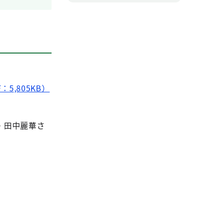
,805KB）
・田中麗華さ