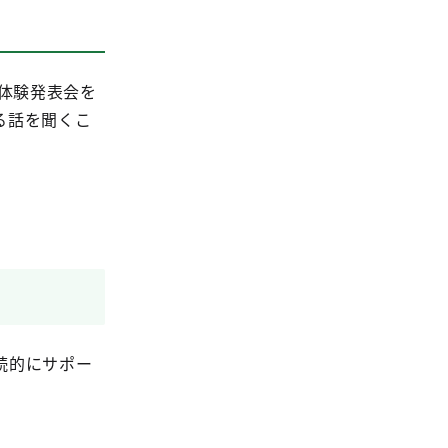
）体験発表会を
る話を聞くこ
続的にサポー