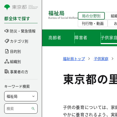
コンテンツにスキップ
局の分野別
組
都全体で探す
刊行物・動画
防災・緊急情報
高齢者
障害者
子供家
カテゴリ別
目的別
福祉局トップ
子供家庭
組織別
事業者の方
東京都の
キーワード検索
子供の養育については、家
やかに養育されるよう、実