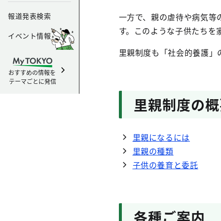
報道発表検索
一方で、親の虐待や病気等の
す。このような子供たちを
イベント情報
里親制度も「社会的養護」
おすすめの情報を
テーマごとに発信
里親制度の概
里親になるには
里親の種類
子供の養育と委託
各種ご案内