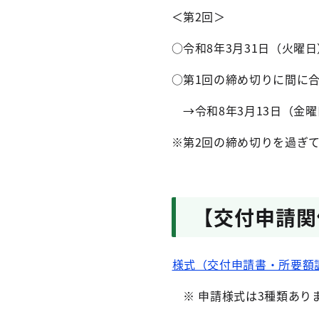
＜第2回＞
○令和8年3月31日（火
○第1回の締め切りに間に
→令和8年3月13日（金
※第2回の締め切りを過ぎ
【交付申請関
様式（交付申請書・所要額調
※ 申請様式は3種類ありま