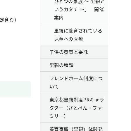
ひとつの家族 ～ 里親と
いうカタチ ～」 開催
案内
予定含む）
里親に養育されている
児童への医療
子供の養育と委託
里親の種類
フレンドホーム制度につ
いて
東京都里親制度PRキャラ
クター（さとぺん・ファ
ミリー）
）
養育家庭（里親）体験発