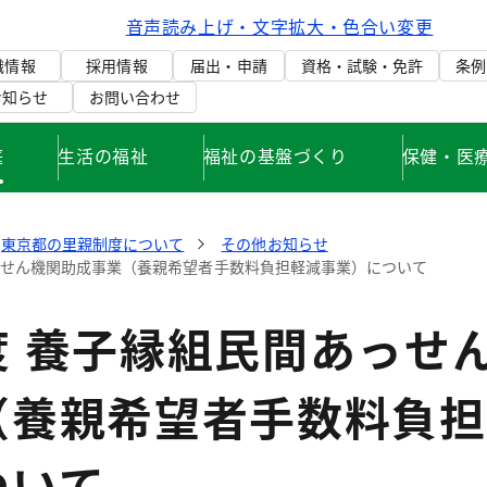
音声読み上げ・文字拡大・色合い変更
織情報
採用情報
届出・申請
資格・試験・免許
条例
お知らせ
お問い合わせ
庭
生活の福祉
福祉の基盤づくり
保健・医
東京都の里親制度について
その他お知らせ
っせん機関助成事業（養親希望者手数料負担軽減事業）について
度 養子縁組民間あっせ
（養親希望者手数料負担
ついて