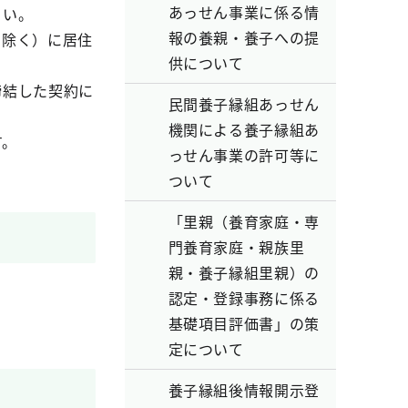
あっせん事業に係る情
さい。
報の養親・養子への提
を除く）に居住
供について
締結した契約に
民間養子縁組あっせん
機関による養子縁組あ
す。
っせん事業の許可等に
ついて
「里親（養育家庭・専
門養育家庭・親族里
親・養子縁組里親）の
認定・登録事務に係る
基礎項目評価書」の策
定について
養子縁組後情報開示登