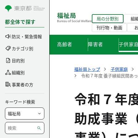
コンテンツにスキップ
局の分野別
組
都全体で探す
刊行物・動画
防災・緊急情報
高齢者
障害者
子供家
カテゴリ別
目的別
福祉局トップ
子供家庭
組織別
令和７年度 養子縁組民間あ
事業者の方
令和７年
キーワード検索
助成事業
事業）に