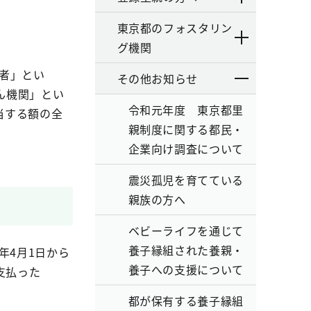
東京都のフォスタリン
グ機関
者」とい
その他お知らせ
ん機関」とい
令和元年度 東京都里
当する額の全
親制度に関する都民・
企業向け調査について
震災孤児を育てている
親族の方へ
ベビーライフを通じて
養子縁組された養親・
年4月1日から
養子への支援について
支払った
都が保有する養子縁組