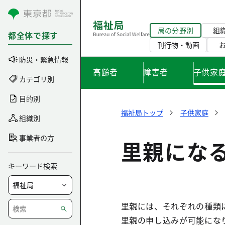
コンテンツにスキップ
局の分野別
組
都全体で探す
刊行物・動画
防災・緊急情報
高齢者
障害者
子供家
カテゴリ別
目的別
福祉局トップ
子供家庭
組織別
事業者の方
里親にな
キーワード検索
里親には、それぞれの種類
里親の申し込みが可能にな