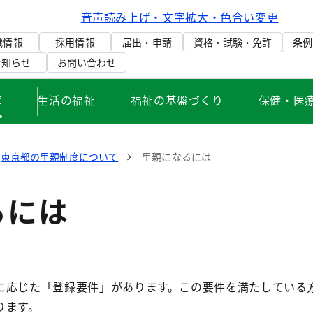
音声読み上げ・文字拡大・色合い変更
織情報
採用情報
届出・申請
資格・試験・免許
条例
お知らせ
お問い合わせ
庭
生活の福祉
福祉の基盤づくり
保健・医
東京都の里親制度について
里親になるには
るには
に応じた「登録要件」があります。この要件を満たしている
ります。