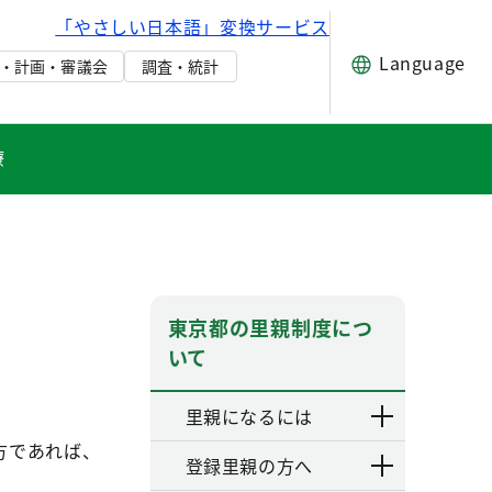
「やさしい日本語」変換サービス
Language
・計画・審議会
調査・統計
療
東京都の里親制度につ
いて
里親になるには
方であれば、
登録里親の方へ