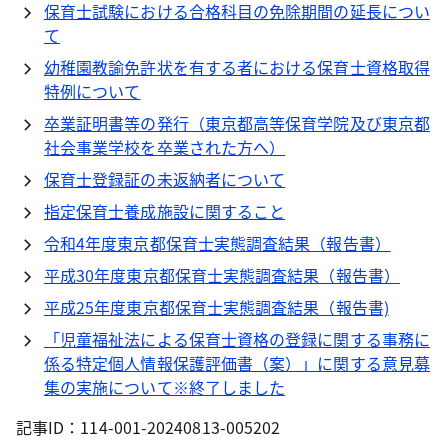
保育士試験における合格科目の免除期間の延長につい
て
幼稚園教諭免許状を有する者における保育士資格取得
特例について
卒業証明書等の発行（東京都高等保育学院及び東京都
社会事業学校を卒業された方へ）
保育士登録証の未返納者について
指定保育士養成施設に関すること
令和4年度東京都保育士実態調査結果（報告書）
平成30年度東京都保育士実態調査結果（報告書）
平成25年度東京都保育士実態調査結果（報告書)
「児童福祉法による保育士資格の登録に関する事務に
係る特定個人情報保護評価書（案）」に関する意見募
集の実施について※終了しました
記事ID：114-001-20240813-005202