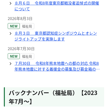
８月６日 令和8年度東京都戦没者追悼式の開催
について
2026年8月3日
NEW
福祉局
８月３日 東京都認知症シンポジウムとオレン
ジライトアップを実施します
2026年7月30日
NEW
福祉局
７月30日 令和8年熊本地震への都の対応 令和8
年熊本地震に対する義援金の募集及び募金箱の設
置について
2026年7月23日
NEW
福祉局
バックナンバー（福祉局）【2023
７月23日 令和8年度第3回東京都高齢者保健福
祉施策推進委員会の開催について
年7月～】