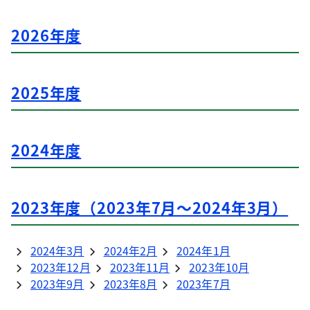
2026年7月22日
NEW
福祉局
2026年度
７月22日 令和8年度第1回東京都医療的ケア児
支援地域協議会の開催について
2026年7月16日
2025年度
NEW
福祉局
７月16日 共生社会の理念に賛同する企業・団体
2024年度
を募集します
NEW
福祉局
７月16日 「共生社会の理念に賛同する企業・団
2023年度（2023年7月～2024年3月）
体」シンボルデザインの愛称を募集します
NEW
福祉局
７月16日 第41回東京都障害者総合美術展“美の
2024年3月
2024年2月
2024年1月
なかにふれあいがある
2023年12月
2023年11月
2023年10月
2023年9月
2023年8月
2023年7月
NEW
福祉局
７月16日 東京都地方独立行政法人評価委員会