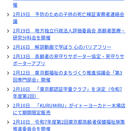
催
2月19日 予防のための子供の死亡検証実務者連絡会
議
2月19日 地方独立行政法人評価委員会 高齢者医療・
研究分科会を開催
2月16日 解説動画で学ぼう 心のバリアフリー
2月13日 高齢者の見守りサポーター協定・見守りサ
ポーターアプリ
2月12日 東京都福祉のまちづくり推進協議会「第3
回専門部会」開催
2月10日 「東京都認証学童クラブ」を決定（令和7
年度第2回）
2月10日 「KURUMIRU」がイトーヨーカドー木場店
にて期間限定販売
2月10日 令和7年度第2回東京都高齢者保健福祉施策
推進委員会を開催