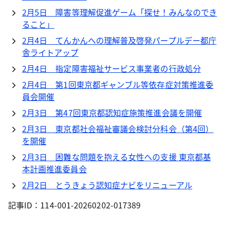
2月5日 障害等理解促進ゲーム「探せ！みんなのでき
ること」
2月4日 てんかんへの理解普及啓発パープルデー都庁
舎ライトアップ
2月4日 指定障害福祉サービス事業者の行政処分
2月4日 第1回東京都ギャンブル等依存症対策推進委
員会開催
2月3日 第47回東京都認知症施策推進会議を開催
2月3日 東京都社会福祉審議会検討分科会（第4回）
を開催
2月3日 困難な問題を抱える女性への支援 東京都基
本計画推進委員会
2月2日 とうきょう認知症ナビをリニューアル
記事ID：114-001-20260202-017389