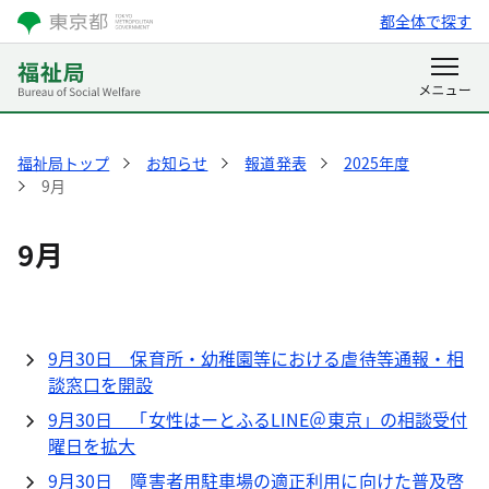
都全体で探す
福祉局トップ
お知らせ
報道発表
2025年度
9月
9月
9月30日 保育所・幼稚園等における虐待等通報・相
談窓口を開設
9月30日 「女性はーとふるLINE＠東京」の相談受付
曜日を拡大
9月30日 障害者用駐車場の適正利用に向けた普及啓