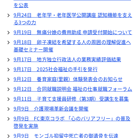
を公表
9月24日 老年学・老年医学公開講座 認知機能を支え
る3つの力
9月19日 無痛分娩の費用助成 申請受付開始について
9月18日 卵子凍結を希望する人の周囲の理解促進へ
基礎セミナー開催
9月17日 地方独立行政法人の業務実績評価結果
9月17日 2025社会福祉の手引を発行
9月12日 養育家庭(里親）体験発表会のお知らせ
9月12日 合同就職説明会 福祉の仕事就職フォーラム
9月11日 子育て支援員研修（第3期）受講生を募集
9月9日 介護現場革新会議を開催
9月9日 FC東京コラボ 「心のバリアフリー」の普及
啓発を実施
9月9日 モンゴル抑留中死亡者の御遺骨を伝達