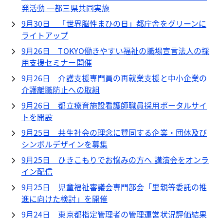
発活動 一都三県共同実施
9月30日 「世界脳性まひの日」都庁舎をグリーンに
ライトアップ
9月26日 TOKYO働きやすい福祉の職場宣言法人の採
用支援セミナー開催
9月26日 介護支援専門員の再就業支援と中小企業の
介護離職防止への取組
9月26日 都立療育施設看護師職員採用ポータルサイ
トを開設
9月25日 共生社会の理念に賛同する企業・団体及び
シンボルデザインを募集
9月25日 ひきこもりでお悩みの方へ 講演会をオンラ
イン配信
9月25日 児童福祉審議会専門部会「里親等委託の推
進に向けた検討」を開催
9月24日 東京都指定管理者の管理運営状況評価結果