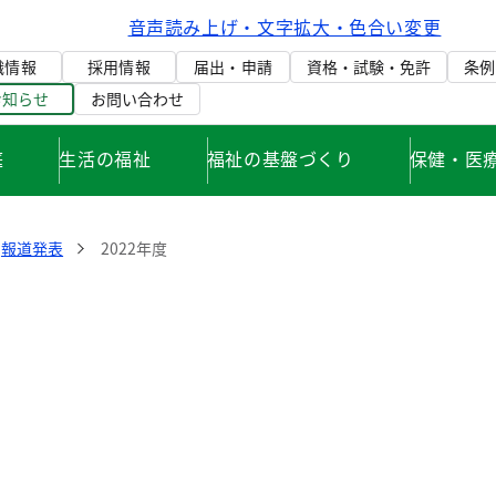
音声読み上げ・文字拡大・色合い変更
織情報
採用情報
届出・申請
資格・試験・免許
条例
お知らせ
お問い合わせ
庭
生活の福祉
福祉の基盤づくり
保健・医
報道発表
2022年度