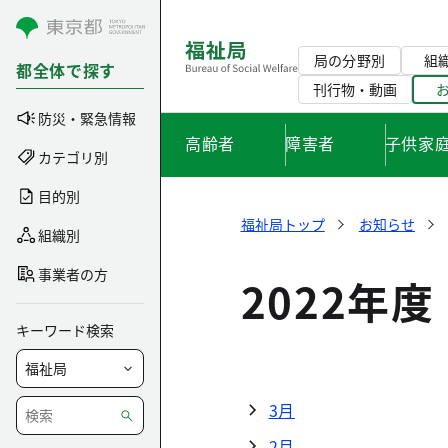
コンテンツにスキップ
局の分野別
組
都全体で探す
刊行物・動画
防災・緊急情報
高齢者
障害者
子供家
カテゴリ別
目的別
福祉局トップ
お知らせ
組織別
事業者の方
2022年度
キーワード検索
3月
2月