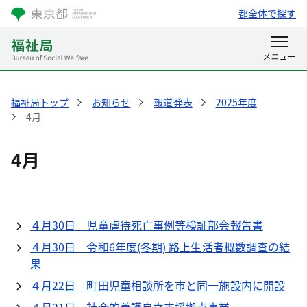
都全体で探す
福祉局トップ
お知らせ
報道発表
2025年度
4月
4月
４月30日 児童虐待死亡事例等検証部会報告書
４月30日 令和6年度(冬期) 路上生活者概数調査の結
果
４月22日 町田児童相談所を市と同一施設内に開設