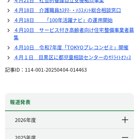
４月21日 社会的養護自立支援拠点事業
４月18日 介護職員ｶｽﾀﾏ-・ﾊﾗｽﾒﾝﾄ総合相談窓口
４月18日 「100年活躍ナビ」の運用開始
４月10日 サービス付き高齢者向け住宅整備事業者募
集
４月10日 令和7年度「TOKYOプレコンゼミ」開催
４月１日 目黒区に都児童相談センターのｻﾃﾗｲﾄｵﾌｨｽ
記事ID：114-001-20250404-014463
報道発表
2026年度
2025年度