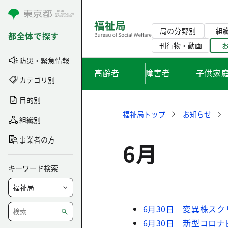
コンテンツにスキップ
局の分野別
組
都全体で探す
刊行物・動画
防災・緊急情報
高齢者
障害者
子供家
カテゴリ別
目的別
福祉局トップ
お知らせ
組織別
事業者の方
6月
キーワード検索
6月30日 変異株スク
6月30日 新型コロナ