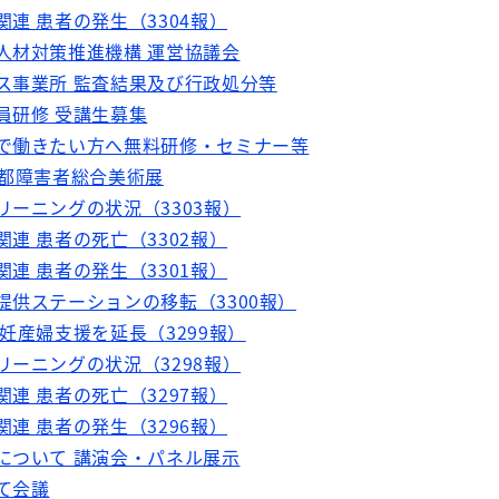
関連 患者の発生（3304報）
祉人材対策推進機構 運営協議会
ビス事業所 監査結果及び行政処分等
員研修 受講生募集
場で働きたい方へ無料研修・セミナー等
京都障害者総合美術展
リーニングの状況（3303報）
関連 患者の死亡（3302報）
関連 患者の発生（3301報）
提供ステーションの移転（3300報）
 妊産婦支援を延長（3299報）
リーニングの状況（3298報）
関連 患者の死亡（3297報）
関連 患者の発生（3296報）
病について 講演会・パネル展示
て会議