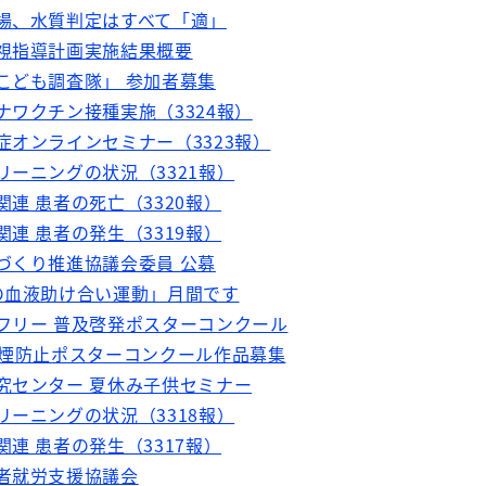
浴場、水質判定はすべて「適」
監視指導計画実施結果概要
全こども調査隊」 参加者募集
ナワクチン接種実施（3324報）
症オンラインセミナー（3323報）
リーニングの状況（3321報）
関連 患者の死亡（3320報）
関連 患者の発生（3319報）
ちづくり推進協議会委員 公募
愛の血液助け合い運動」月間です
アフリー 普及啓発ポスターコンクール
満喫煙防止ポスターコンクール作品募集
研究センター 夏休み子供セミナー
リーニングの状況（3318報）
関連 患者の発生（3317報）
害者就労支援協議会