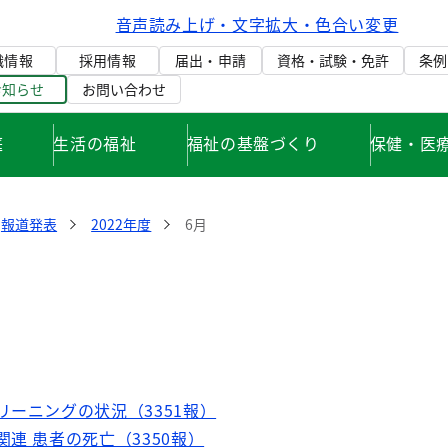
音声読み上げ・文字拡大・色合い変更
織情報
採用情報
届出・申請
資格・試験・免許
条例
お知らせ
お問い合わせ
庭
生活の福祉
福祉の基盤づくり
保健・医
報道発表
2022年度
6月
リーニングの状況（3351報）
関連 患者の死亡（3350報）