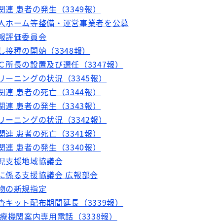
関連 患者の発生（3349報）
老人ホーム等整備・運営事業者を公募
情報評価委員会
し接種の開始（3348報）
Ｃ所長の設置及び選任（3347報）
リーニングの状況（3345報）
関連 患者の死亡（3344報）
関連 患者の発生（3343報）
リーニングの状況（3342報）
関連 患者の死亡（3341報）
関連 患者の発生（3340報）
ア児支援地域協議会
りに係る支援協議会 広報部会
薬物の新規指定
査キット配布期間延長（3339報）
医療機関案内専用電話（3338報）