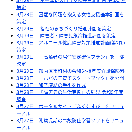
3月29日 ホームレス自立支援等実施計画(第5次)を
策定
3月29日 困難な問題を抱える女性支援基本計画を
策定
3月29日 福祉のまちづくり推進計画を策定
3月29日 障害者・障害児施策推進計画を策定
3月29日 アルコール健康障害対策推進計画(第2期)
策定
3月29日 「高齢者の居住安定確保プラン」を一部
改定
3月29日 都内区市町村の令和6～8年度介護保険料
3月29日 「パパの子育てスタートブック」を公開
3月29日 卵子凍結の手引を作成
3月28日 『障害者の生活実態』の結果 令和5年度
調査
3月27日 ポータルサイト「ふくむすび」をリニュ
ーアル
3月27日 乳幼児期の事故防止学習ソフトをリニュ
ーアル