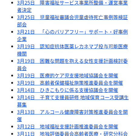
3月25日 障害福祉サービス事業所整備・運営事業
者決定
3月25日 児童福祉審議会児童虐待死亡事例等検証
部会
3月21日 「心のバリアフリー」サポート・好事例
企業
3月19日 認知症抗体医薬レカネマブ投与可能医療
機関
3月19日 困難な問題を抱える女性支援計画検討委
員会
3月19日 医療的ケア児支援地域協議会を開催
3月19日 高齢者保健福祉施策推進委員会を開催
3月14日 ひきこもりに係る支援協議会を開催
3月14日 子育て支援員研修 地域保育コース受講生
募集
3月13日 アルコール健康障害対策推進委員会を開
催
3月12日 地域福祉支援計画推進委員会を開催
3月11日 地独評価委員会高齢者医療・研究分科会