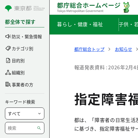
コンテンツにスキップ
都全体で探す
暮らし・健康・福祉
子供・
防災・緊急情報
カテゴリ別
都庁総合トップ
お知らせ
目的別
報道発表資料
2026年2月4
組織別
事業者の方
指定障害
キーワード検索
都は、「障害者の日常生活及
に基づき、指定障害福祉サ