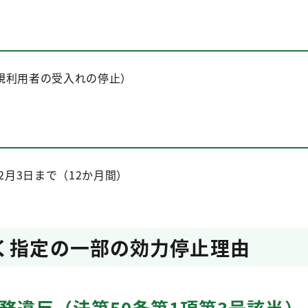
規利用者の受入れの停止）
2月3日まで（12か月間）
く指定の一部の効力停止理由
務違反（法第50条第1項第3号該当）