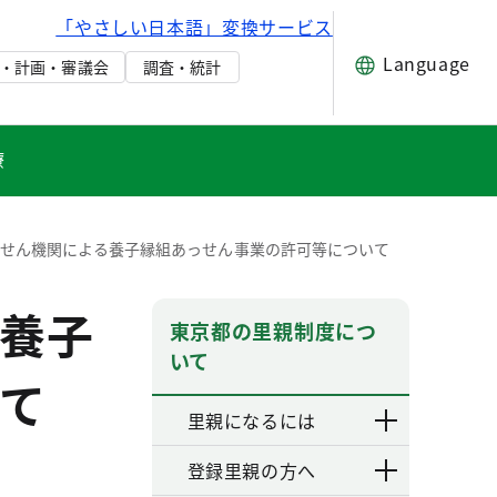
「やさしい日本語」変換サービス
Language
・計画・審議会
調査・統計
療
せん機関による養子縁組あっせん事業の許可等について
養子
東京都の里親制度につ
いて
て
里親になるには
登録里親の方へ