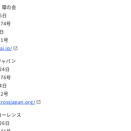
人 環の会
6日
74号
日
31号
ai.jp/
ジャパン
24日
76号
4日
82号
crossjapan.org/
フローレンス
26日