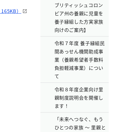
ブリティッシュコロン
65KB）
ビア州の養親に児童を
養子縁組した方実家族
向けのご案内】
令和７年度 養子縁組民
間あっせん機関助成事
業（養親希望者手数料
負担軽減事業）につい
て
令和８年度企業向け里
親制度説明会を開催し
ます！
「未来へつなぐ、もう
ひとつの家族 ～ 里親と