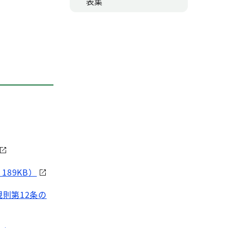
表集
89KB）
則第12条の