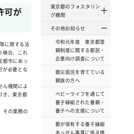
東京都のフォスタリン
許可が
グ機関
その他お知らせ
令和元年度 東京都里
護等に関する法
親制度に関する都民・
う場合、これ
企業向け調査について
定都市にあっ
可が必要とな
震災孤児を育てている
親族の方へ
せん機関によ
ベビーライフを通じて
づき、東京都
養子縁組された養親・
養子への支援について
、その業務の
都が保有する養子縁組
あっせん事業に係る情