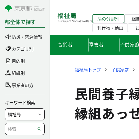
コンテンツにスキップ
局の分野別
組
都全体で探す
刊行物・動画
防災・緊急情報
高齢者
障害者
子供家
カテゴリ別
目的別
福祉局トップ
子供家庭
組織別
事業者の方
民間養子
キーワード検索
縁組あっ