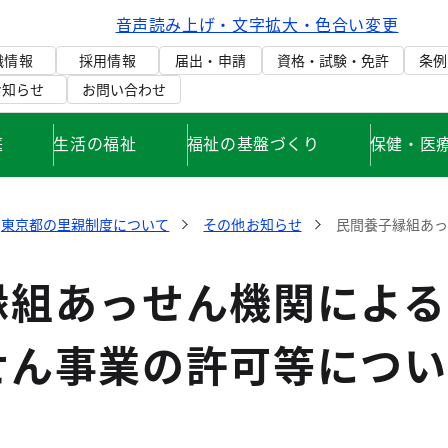
音声読み上げ・文字拡大・色合い変更
織情報
採用情報
届出・申請
資格・試験・免許
条例
お知らせ
お問い合わせ
庭
生活の福祉
福祉の基盤づくり
保健・医
東京都の里親制度について
その他お知らせ
民間養子縁組あっ
縁組あっせん機関による
せん事業の許可等につい