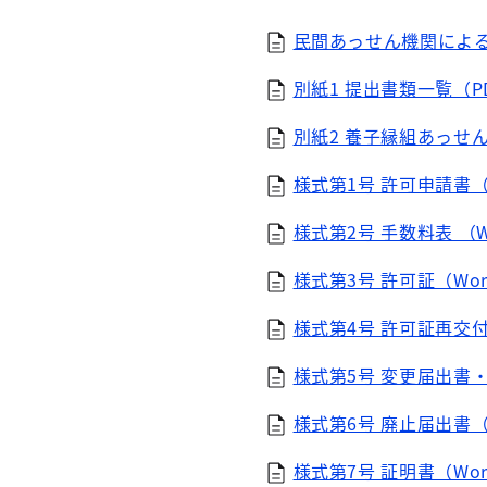
民間あっせん機関による
別紙1 提出書類一覧（PD
別紙2 養子縁組あっせん
様式第1号 許可申請書（W
様式第2号 手数料表 （W
様式第3号 許可証（Wor
様式第4号 許可証再交付
様式第5号 変更届出書・
様式第6号 廃止届出書（W
様式第7号 証明書（Wor