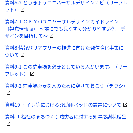
資料6-2 とうきょうユニバーサルデザインナビ（リーフレ
ット）
資料7 ＴＯＫＹＯユニバーサルデザインガイドライン
（視覚情報版） ～誰にでも見やすく分かりやすい色・デ
ザインを目指して～
資料8 情報バリアフリーの推進に向けた発信強化事業に
ついて
資料9-1 この駐車場を必要としている人がいます。（リー
フレット）
資料9-2 駐車場必要な人のために空けておこう（チラシ）
資料10 トイレ等における介助用ベッドの設置について
資料11 福祉のまちづくり功労者に対する知事感謝状贈呈