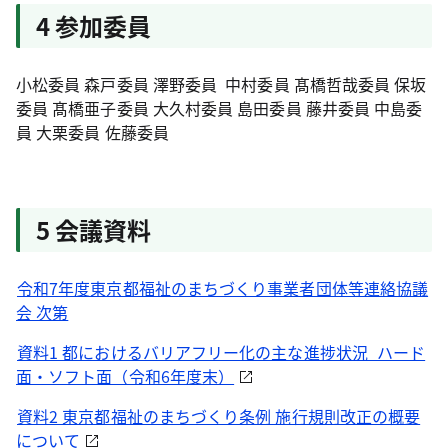
4 参加委員
小松委員 森戸委員 澤野委員 中村委員 髙橋哲哉委員 保坂
委員 髙橋亜子委員 大久村委員 島田委員 藤井委員 中島委
員 大栗委員 佐藤委員
5 会議資料
令和7年度東京都福祉のまちづくり事業者団体等連絡協議
会 次第
資料1 都におけるバリアフリー化の主な進捗状況_ハード
面・ソフト面（令和6年度末）
資料2 東京都福祉のまちづくり条例 施行規則改正の概要
について