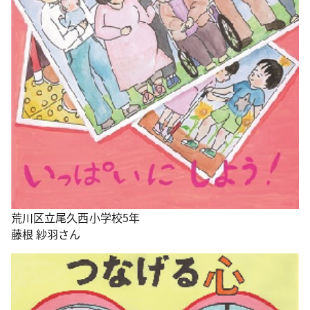
荒川区立尾久西小学校5年
藤根 紗羽さん