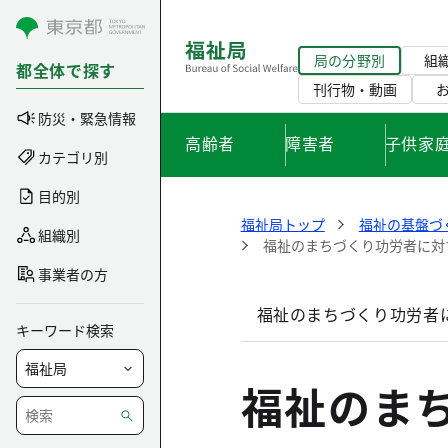
コンテンツにスキップ
局の分野別
組
都全体で探す
刊行物・動画
防災・緊急情報
高齢者
障害者
子供家
カテゴリ別
目的別
福祉局トップ
福祉の基盤づ
組織別
福祉のまちづくり功労者に対
事業者の方
福祉のまちづくり功労者
キーワード検索
福祉のま