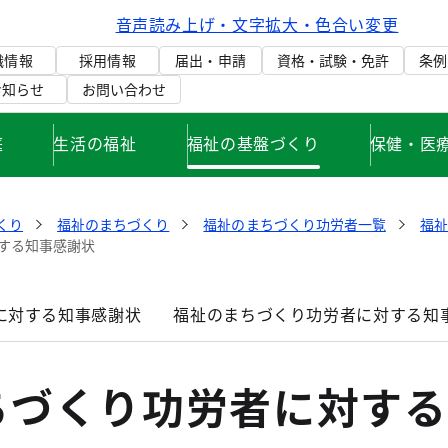
音声読み上げ・文字拡大・色合い変更
織情報
採用情報
届出・申請
資格・試験・免許
条例
お知らせ
お問い合わせ
庭
生活の福祉
福祉の基盤づくり
保健・医
くり
福祉のまちづくり
福祉のまちづくり功労者一覧
福
する知事感謝状
に対する知事感謝状
福祉のまちづくり功労者に対する知
ちづくり功労者に対する