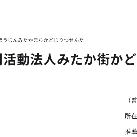
ほうじんみたかまちかどじりつせんたー
利活動法人みたか街かど
（
所
推