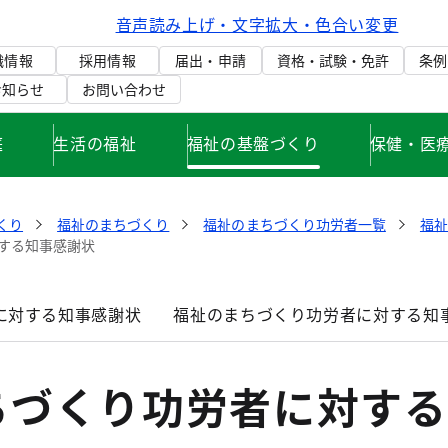
音声読み上げ・文字拡大・色合い変更
織情報
採用情報
届出・申請
資格・試験・免許
条例
お知らせ
お問い合わせ
庭
生活の福祉
福祉の基盤づくり
保健・医
くり
福祉のまちづくり
福祉のまちづくり功労者一覧
福
する知事感謝状
に対する知事感謝状
福祉のまちづくり功労者に対する知
ちづくり功労者に対する