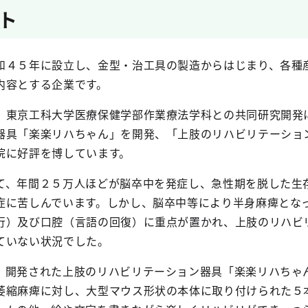
ト
４５年に設立し、金型・治工具の製造からはじまり、各種
内容とする企業です。
東京工科大学医療保健学部作業療法学科との共同研究開発
器具「楽楽リハちゃん」を開発、「上肢のリハビリテーショ
院に好評を博しています。
、年間２５万人ほどが脳卒中を発症し、急性期を脱した生
症に苦しんでいます。しかし、脳卒中等により半身麻痺とな
行）及び口腔（言語の回復）に重点が置かれ、上肢のリハビ
ていない状況でした。
開発された上肢のリハビリテーション器具「楽楽リハちゃ
萎縮麻痺に対し、大型マウス形状の本体に取り付けられた５