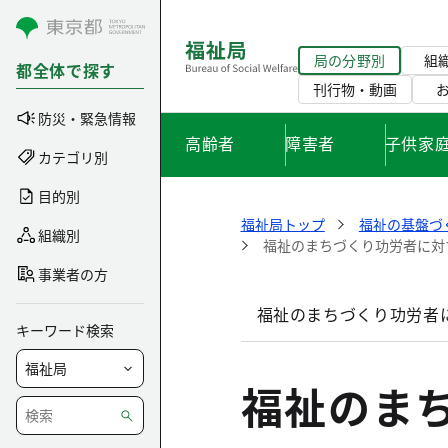
コンテンツにスキップ
局の分野別
組
都全体で探す
刊行物・動画
防災・緊急情報
高齢者
障害者
子供家
カテゴリ別
目的別
福祉局トップ
福祉の基盤づ
組織別
福祉のまちづくり功労者に対
事業者の方
福祉のまちづくり功労者
キーワード検索
福祉のま