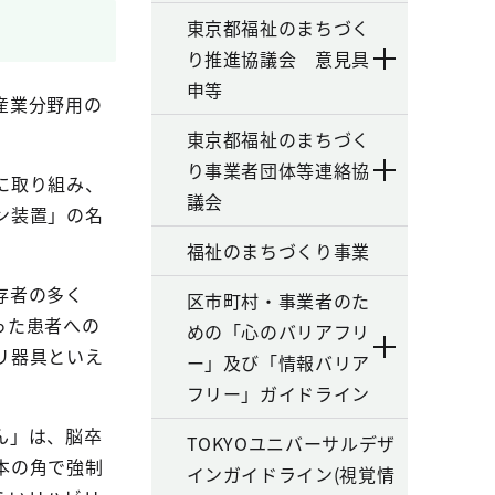
東京都福祉のまちづく
り推進協議会 意見具
申等
産業分野用の
東京都福祉のまちづく
り事業者団体等連絡協
に取り組み、
議会
ン装置」の名
福祉のまちづくり事業
存者の多く
区市町村・事業者のた
った患者への
めの「心のバリアフリ
リ器具といえ
ー」及び「情報バリア
フリー」ガイドライン
ん」は、脳卒
TOKYOユニバーサルデザ
本の角で強制
インガイドライン(視覚情