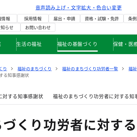
音声読み上げ・文字拡大・色合い変更
織情報
採用情報
届出・申請
資格・試験・免許
条例
お知らせ
お問い合わせ
庭
生活の福祉
福祉の基盤づくり
保健・医
くり
福祉のまちづくり
福祉のまちづくり功労者一覧
福
する知事感謝状
に対する知事感謝状
福祉のまちづくり功労者に対する知
ちづくり功労者に対する