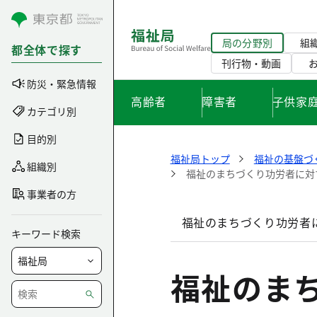
コンテンツにスキップ
局の分野別
組
都全体で探す
刊行物・動画
防災・緊急情報
高齢者
障害者
子供家
カテゴリ別
目的別
福祉局トップ
福祉の基盤づ
組織別
福祉のまちづくり功労者に対
事業者の方
福祉のまちづくり功労者
キーワード検索
福祉のま