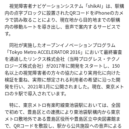
視覚障害者ナビゲーションシステム「shikAI」は、駅構
内の点字ブロックに設置されたQRコードをiPhoneのカメ
ラで読み取ることにより、現在地から目的地までの駅構
内の移動ルートを導き出し、音声で案内するサービスで
す。
同社が実施したオープンイノベーションプログラム
「Tokyo Metro ACCELERATOR 2016」において最終審査
を通過したリンクス株式会社（当時プログレス・テクノ
ロジーズ株式会社）が2017年に開発をスタートし、150
名以上の視覚障害者の方々の協力により実用化に向けた
検証を重ね、実際に想定される利用者の希望に沿った開
発を行い、2021年1月に公開されました。現在、東京メト
ロの９駅で導入されています。
特に、東京メトロ有楽町線東池袋駅においては、全国
で初めて、豊島区との連携により東池袋駅構内から東京
メトロ敷地外である豊島区役所や豊島区立中央図書館ま
で、QRコードを敷設し、駅から公共施設への音声による