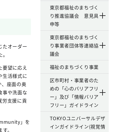
東京都福祉のまちづく
り推進協議会 意見具
申等
東京都福祉のまちづく
り事業者団体等連絡協
じたオーダー
議会
た。
福祉のまちづくり事業
た要望に応え
や生活様式に
区市町村・事業者のた
か、座面の奥
めの「心のバリアフリ
食事や洗面な
ー」及び「情報バリア
就労支援に貢
フリー」ガイドライン
TOKYOユニバーサルデザ
unity」を
インガイドライン(視覚情
ます。