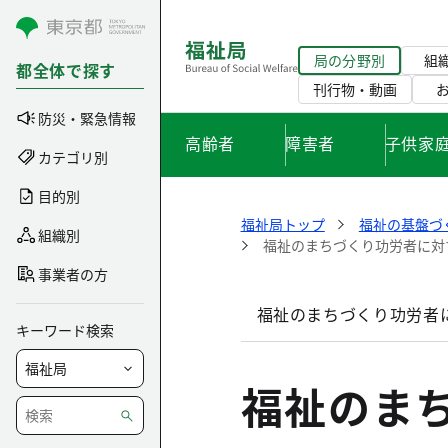
コンテンツにスキップ
局の分野別
組
都全体で探す
刊行物・動画
防災・緊急情報
高齢者
障害者
子供家
カテゴリ別
目的別
福祉局トップ
福祉の基盤づ
組織別
福祉のまちづくり功労者に対
事業者の方
福祉のまちづくり功労者
キーワード検索
福祉のま