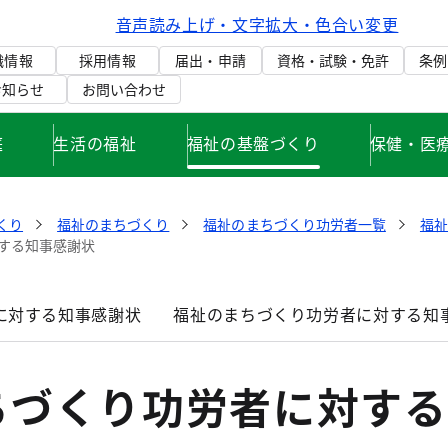
音声読み上げ・文字拡大・色合い変更
織情報
採用情報
届出・申請
資格・試験・免許
条例
お知らせ
お問い合わせ
庭
生活の福祉
福祉の基盤づくり
保健・医
くり
福祉のまちづくり
福祉のまちづくり功労者一覧
福
する知事感謝状
に対する知事感謝状
福祉のまちづくり功労者に対する知
ちづくり功労者に対する