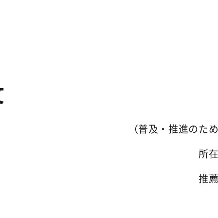
文
（普及・推進のた
所
推