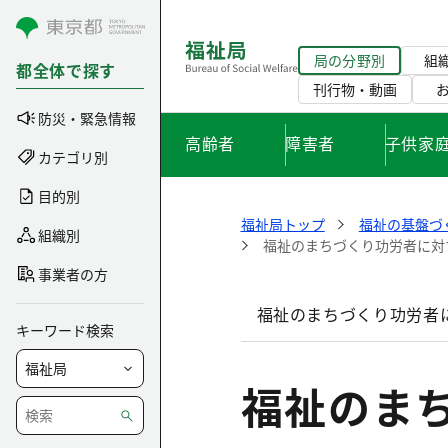
コンテンツにスキップ
局の分野別
組
都全体で探す
刊行物・動画
防災・緊急情報
高齢者
障害者
子供家
カテゴリ別
目的別
福祉局トップ
福祉の基盤づ
組織別
福祉のまちづくり功労者に対
事業者の方
福祉のまちづくり功労者
キーワード検索
福祉のま