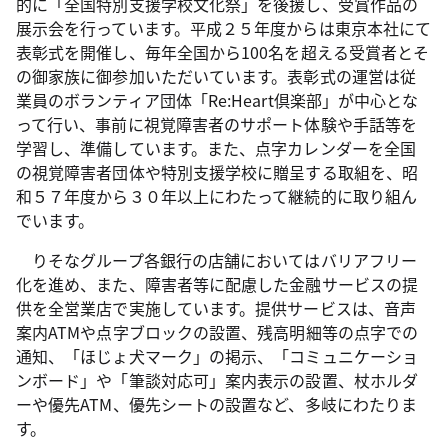
的に「全国特別支援学校文化祭」を後援し、受賞作品の
展示会を行っています。平成２５年度からは東京本社にて
表彰式を開催し、毎年全国から100名を超える受賞者とそ
の御家族に御参加いただいています。表彰式の運営は従
業員のボランティア団体「Re:Heart倶楽部」が中心とな
って行い、事前に視覚障害者のサポート体験や手話等を
学習し、準備しています。また、点字カレンダーを全国
の視覚障害者団体や特別支援学校に贈呈する取組を、昭
和５７年度から３０年以上にわたって継続的に取り組ん
でいます。
りそなグループ各銀行の店舗においてはバリアフリー
化を進め、また、障害者等に配慮した金融サービスの提
供を全営業店で実施しています。提供サービスは、音声
案内ATMや点字ブロックの設置、残高明細等の点字での
通知、「ほじょ犬マーク」の掲示、「コミュニケーショ
ンボード」や「筆談対応可」案内表示の設置、杖ホルダ
ーや優先ATM、優先シートの設置など、多岐にわたりま
す。