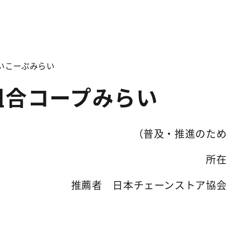
いこーぷみらい
組合コープみらい
（普及・推進のた
所
推薦者 日本チェーンストア協