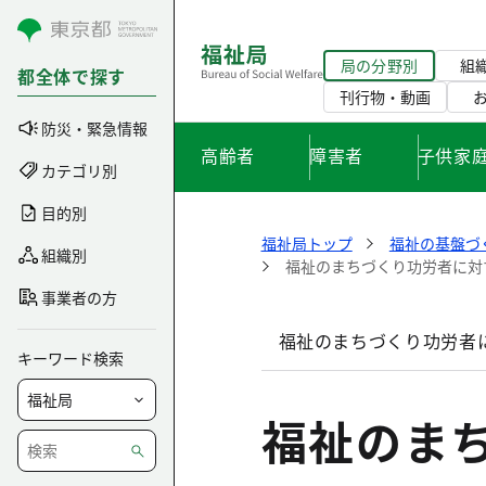
コンテンツにスキップ
局の分野別
組
都全体で探す
刊行物・動画
防災・緊急情報
高齢者
障害者
子供家
カテゴリ別
目的別
福祉局トップ
福祉の基盤づ
組織別
福祉のまちづくり功労者に対
事業者の方
福祉のまちづくり功労者
キーワード検索
福祉のま