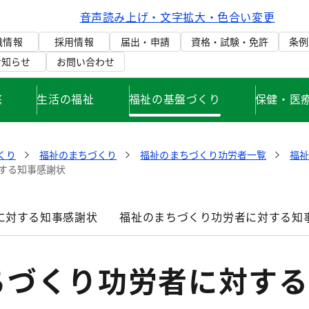
音声読み上げ・文字拡大・色合い変更
織情報
採用情報
届出・申請
資格・試験・免許
条例
お知らせ
お問い合わせ
庭
生活の福祉
福祉の基盤づくり
保健・医
くり
福祉のまちづくり
福祉のまちづくり功労者一覧
福
する知事感謝状
に対する知事感謝状
福祉のまちづくり功労者に対する知
ちづくり功労者に対する