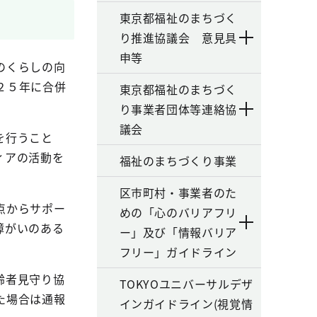
東京都福祉のまちづく
り推進協議会 意見具
申等
のくらしの向
２５年に合併
東京都福祉のまちづく
り事業者団体等連絡協
議会
を行うこと
ィアの活動を
福祉のまちづくり事業
区市町村・事業者のた
点からサポー
めの「心のバリアフリ
障がいのある
ー」及び「情報バリア
。
フリー」ガイドライン
齢者見守り協
TOKYOユニバーサルデザ
た場合は通報
インガイドライン(視覚情