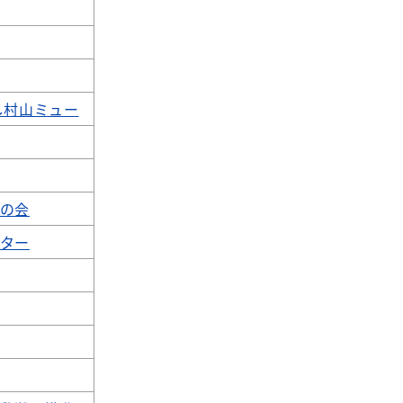
し村山ミュー
の会
ター