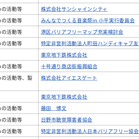
めの活動等
株式会社サンシャインシティ
めの活動等
みんなでつくる音楽祭in 小平実行委員会
めの活動等
港区バリアフリーマップ充実検討会
めの活動等
特定非営利活動法人町田ハンディキャブ友
東京地下鉄株式会社
めの活動等
十号通り商店街振興組合
めの活動等、製
株式会社アイエスゲート
東京地下鉄株式会社
めの活動等
藤田 博文
めの活動等
日野市聴覚障害者協会
めの活動等
特定非営利活動法人日本バリアフリー協会