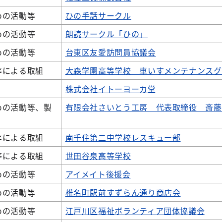
めの活動等
ひの手話サークル
めの活動等
朗読サークル「ひの」
めの活動等
台東区友愛訪問員協議会
等による取組
大森学園高等学校 車いすメンテナンスグ
株式会社イトーヨーカ堂
めの活動等、製
有限会社さいとう工房 代表取締役 斎藤
等による取組
南千住第二中学校レスキュー部
等による取組
世田谷泉高等学校
めの活動等
アイメイト後援会
めの活動等
椎名町駅前すずらん通り商店会
めの活動等
江戸川区福祉ボランティア団体協議会