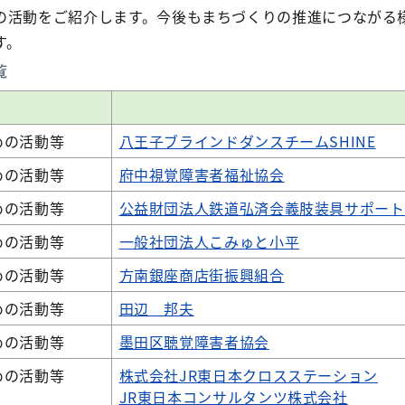
活動をご紹介します。今後もまちづくりの推進につながる
す。
覧
めの活動等
八王子ブラインドダンスチームSHINE
めの活動等
府中視覚障害者福祉協会
めの活動等
公益財団法人鉄道弘済会義肢装具サポート
めの活動等
一般社団法人こみゅと小平
めの活動等
方南銀座商店街振興組合
めの活動等
田辺 邦夫
めの活動等
墨田区聴覚障害者協会
めの活動等
株式会社JR東日本クロスステーション
JR東日本コンサルタンツ株式会社