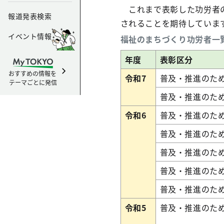
これまで表彰した功労者の
報道発表検索
されることを期待していま
イベント情報
福祉のまちづくり功労者一
年度
表彰区分
おすすめの情報を
令和7
普及・推進のた
テーマごとに発信
普及・推進のた
令和6
普及・推進のた
普及・推進のた
普及・推進のた
普及・推進のた
普及・推進のた
令和5
普及・推進のた