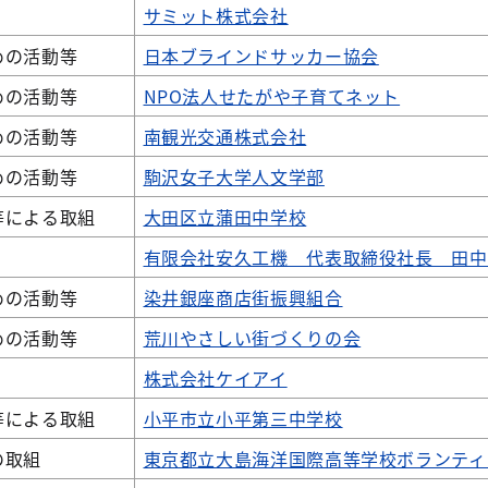
サミット株式会社
めの活動等
日本ブラインドサッカー協会
めの活動等
NPO法人せたがや子育てネット
めの活動等
南観光交通株式会社
めの活動等
駒沢女子大学人文学部
等による取組
大田区立蒲田中学校
有限会社安久工機 代表取締役社長 田中
めの活動等
染井銀座商店街振興組合
めの活動等
荒川やさしい街づくりの会
株式会社ケイアイ
等による取組
小平市立小平第三中学校
の取組
東京都立大島海洋国際高等学校ボランティ