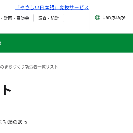
「やさしい日本語」変換サービス
Language
・計画・審議会
調査・統計
療
祉のまちづくり功労者一覧リスト
ト
な功績のあっ