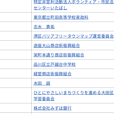
特定非営利活動法人ボランティア・市民活
センターいたばし
東京都立町田高等学校家政科
志水 勇祐
港区バリアフリータウンマップ運営委員会
遊座大山商店街振興組合
栄町本通り商店街振興組合
品川区立戸越台中学校
経堂商店街振興組合
水田 誠
ひとにやさしいまちづくりを進める大田区
学習委員会
株式会社みずほ銀行