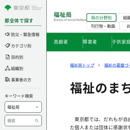
コンテンツにスキップ
局の分野別
組
都全体で探す
刊行物・動画
防災・緊急情報
高齢者
障害者
子供家
カテゴリ別
目的別
福祉局トップ
福祉の基盤づ
組織別
事業者の方
福祉のま
キーワード検索
東京都では、だれもが自由
た個人または団体に感謝状