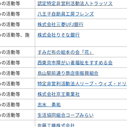
めの活動等
認定特定非営利活動法人トラッソス
めの活動等
八王子自助具工房フレンズ
めの活動等
株式会社三菱UFJ銀行
めの活動等、施
株式会社りそな銀行
めの活動等
すみだ布の絵本の会「花」
めの活動等
西東京市障がい者福祉をすすめる会
めの活動等
烏山駅前通り商店街振興組合
めの活動等
特定非営利活動法人リーブ・ウィズ・ドリ
めの活動等
株式会社京王電業社
めの活動等
志水 勇祐
めの活動等
生活協同組合コープみらい
佐藤工機株式会社