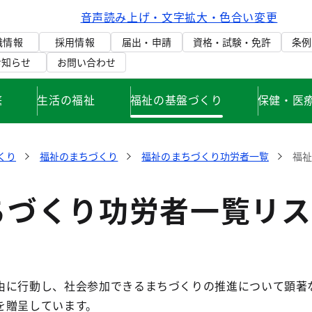
音声読み上げ・文字拡大・色合い変更
織情報
採用情報
届出・申請
資格・試験・免許
条例
お知らせ
お問い合わせ
庭
生活の福祉
福祉の基盤づくり
保健・医
くり
福祉のまちづくり
福祉のまちづくり功労者一覧
福
ちづくり功労者一覧リス
に行動し、社会参加できるまちづくりの推進について顕著
を贈呈しています。