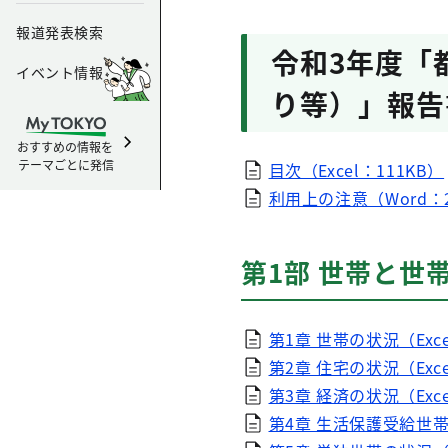
報道発表検索
令和3年度「
イベント情報
り等）」報告
おすすめの情報を
テーマごとに発信
目次（Excel：111KB）
利用上の注意（Word：2
第1部 世帯と世
第1章 世帯の状況（Exce
第2章 住宅の状況（Exce
第3章 経済の状況（Exce
第4章 生活保護受給世帯（