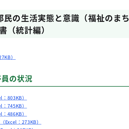
都民の生活実態と意識（福祉のま
書（統計編）
7KB）
帯員の状況
l：803KB）
l：745KB）
l：486KB）
Excel：273KB）