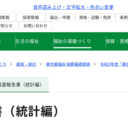
音声読み上げ・文字拡大・色合い変更
織情報
採用情報
届出・申請
資格・試験・免許
条例
お知らせ
お問い合わせ
庭
生活の福祉
福祉の基盤づくり
保健・医
くり
調査・統計
東京都福祉保健基礎調査
令和3年度「都
調査報告書（統計編）
書（統計編）