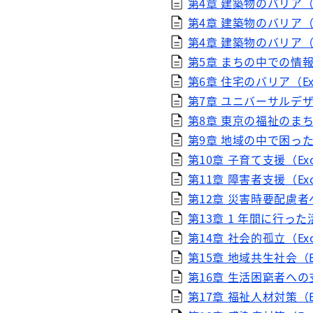
第4章 建築物のバリア（病
第4章 建築物のバリア（飲
第4章 建築物のバリア（コ
第5章 まちの中での情報提
第6章 住宅のバリア（Exc
第7章 ユニバーサルデザ
第8章 東京の福祉のまちづ
第9章 地域の中で困った
第10章 子育て支援（Exce
第11章 障害者支援（Exce
第12章 災害時要配慮者へ
第13章 1 年間に行った
第14章 社会的孤立（Exc
第15章 地域共生社会（Ex
第16章 生活困窮者への支
第17章 福祉人材対策（Ex