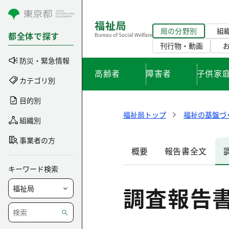
コンテンツにスキップ
局の分野別
組
都全体で探す
刊行物・動画
防災・緊急情報
高齢者
障害者
子供家
カテゴリ別
目的別
福祉局トップ
福祉の基盤づ
組織別
事業者の方
概要
報告書全文
キーワード検索
調査報告