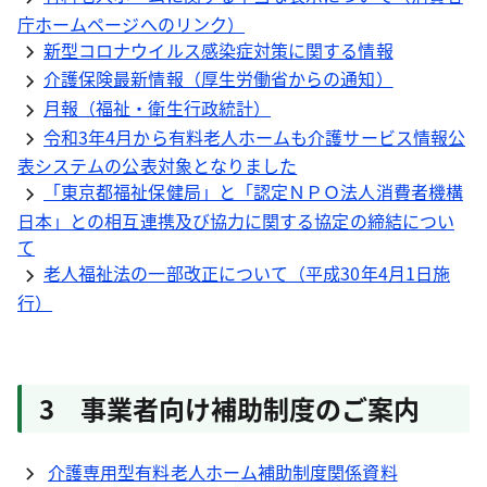
庁ホームページへのリンク）
新型コロナウイルス感染症対策に関する情報
介護保険最新情報（厚生労働省からの通知）
月報（福祉・衛生行政統計）
令和3年4月から有料老人ホームも介護サービス情報公
表システムの公表対象となりました
「東京都福祉保健局」と「認定ＮＰＯ法人消費者機構
日本」との相互連携及び協力に関する協定の締結につい
て
老人福祉法の一部改正について（平成30年4月1日施
行）
3 事業者向け補助制度のご案内
介護専用型有料老人ホーム補助制度関係資料