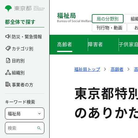
コンテンツにスキップ
局の分野別
組
都全体で探す
刊行物・動画
防災・緊急情報
高齢者
障害者
子供家
カテゴリ別
目的別
福祉局トップ
高齢者
組織別
事業者の方
東京都特
キーワード検索
のありか