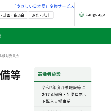
「やさしい日本語」変換サービス
Language
・計画・審議会
調査・統計
療
る検討委員会
備等
高齢者施設
令和7年度介護施設等に
おける掃除・配膳ロボッ
ト導入支援事業