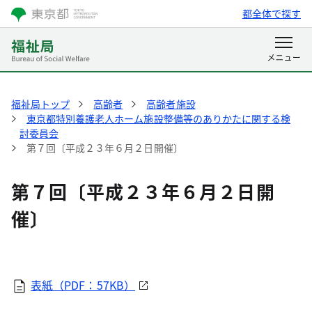
都全体で探す
福祉局トップ
高齢者
高齢者施設
東京都特別養護老人ホーム施設整備等のありかたに関する検
討委員会
第７回〔平成２３年６月２日開催〕
第７回〔平成２３年６月２日開
催〕
表紙（PDF：57KB）