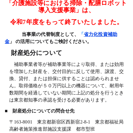
「介護施設等における掃除・配膳ロボット
導入支援事業」は、
令和7年度をもって終了いたしました。
当事業の代替制度として、
「
省力化投資補助
金
」
の活用についてもご検討ください。
財産処分について
補助事業者等が補助事業等により取得、または効用
を増加した財産を、交付目的に反して使用、譲渡、交
換、貸付、または担保に供することは認められませ
ん。取得価格が５０万円以上の機器について、耐用年
数期間を経過していない期間に上記の処分を行うとき
は東京都知事の承認を受ける必要があります。
■
財産処分についての問合せ先
〒163-8001 東京都新宿区西新宿2-8-1 東京都福祉局
高齢者施策推進部施設支援課 都市型班