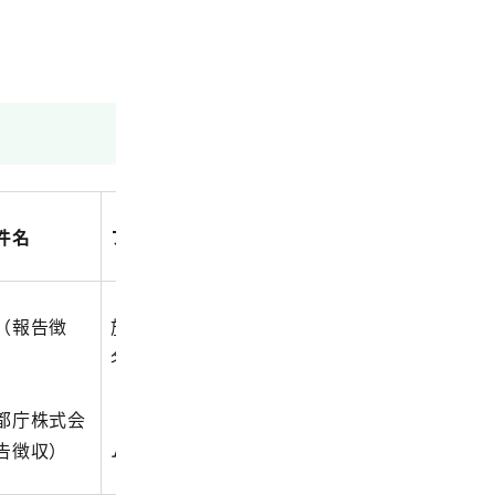
件名
ファイル名
（報告徴
施設番号_重説等（施設
名）.xlsx
都庁株式会
（例）9999_重説等（都庁ホー
告徴収）
ム）.xlsx