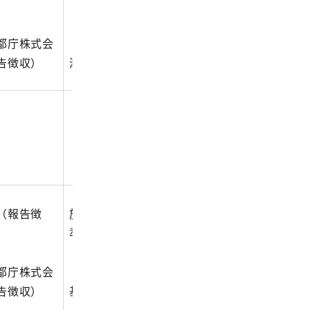
（施設名）
都庁株式会
（例）9999_協力医療機関届_
告徴収）
添付（都庁ホーム）.pdf
（報告徴
施設番号_特例的な人員配置基
準（施設名）.xlsx
都庁株式会
（例）9999_特例的な人員配置
告徴収）
基準（都庁ホーム）.xlsx