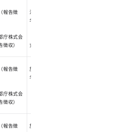
（報告徴
法人番号_法人経営（法人
名）.xlsx
都庁株式会
（例）999_法人経営（都庁株
告徴収）
式会社）.xlsx
（報告徴
施設番号_協力医療（施設
名）.xlsx
都庁株式会
（例）9999_協力医療機関届
告徴収）
（都庁ホーム）.xlsx
（報告徴
施設番号_協力医療機関届_添付