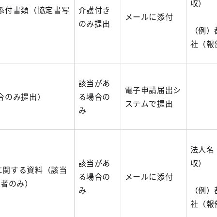
収）
る添付書類（協定書写
介護付き
メールに添付
のみ提出
（例）
社（報
該当があ
電子申請届出シ
場合のみ提出）
る場合の
ステムで提出
み
法人名
該当があ
収）
準に関する資料（該当
る場合の
メールに添付
業者のみ）
み
（例）
社（報