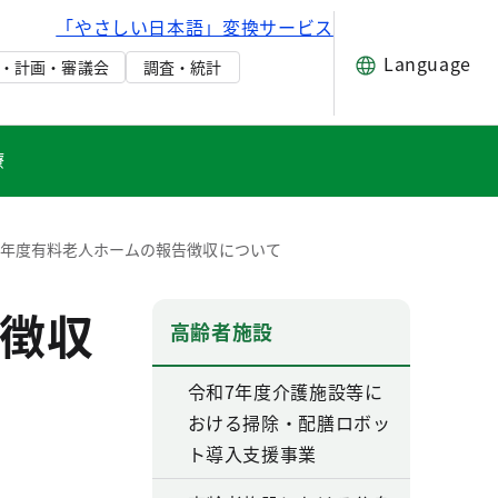
「やさしい日本語」変換サービス
Language
・計画・審議会
調査・統計
療
８年度有料老人ホームの報告徴収について
徴収
高齢者施設
令和7年度介護施設等に
おける掃除・配膳ロボッ
ト導入支援事業