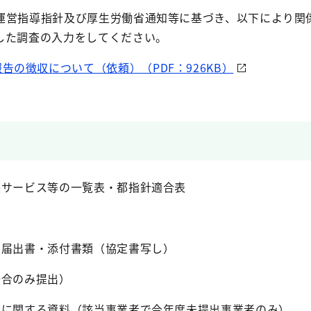
運営指導指針及び厚生労働省通知等に基づき、以下により関
した調査の入力をしてください。
告の徴収について（依頼）（PDF：926KB）
護サービス等の一覧表・都指針適合表
書
る届出書・添付書類（協定書写し）
場合のみ提出）
準に関する資料（該当事業者で今年度未提出事業者のみ）