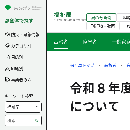
コンテンツにスキップ
局の分野別
組
都全体で探す
刊行物・動画
防災・緊急情報
高齢者
障害者
子供家
カテゴリ別
目的別
福祉局トップ
高齢者
組織別
事業者の方
令和８年
キーワード検索
について