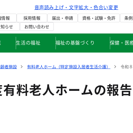
音声読み上げ・文字拡大・色合い変更
織情報
採用情報
届出・申請
資格・試験・免許
条例
お知らせ
お問い合わせ
庭
生活の福祉
福祉の基盤づくり
保健・医
高齢者施設
有料老人ホーム（特定施設入居者生活介護）
令和
度有料老人ホームの報告