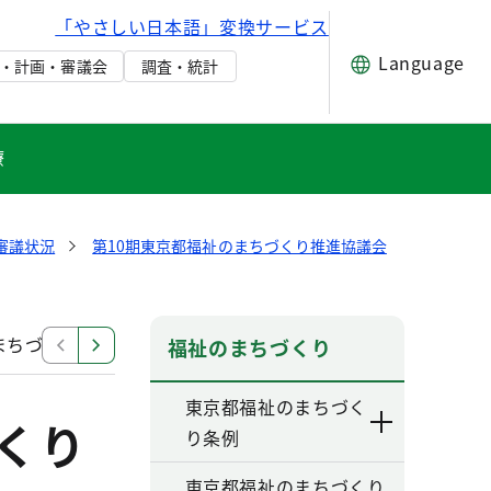
「やさしい日本語」変換サービス
Language
・計画・審議会
調査・統計
療
審議状況
第10期東京都福祉のまちづくり推進協議会
まちづくり推進協議会 第5回専門部会
第10期第2回東
福祉のまちづくり
東京都福祉のまちづく
くり
り条例
東京都福祉のまちづくり