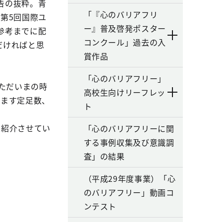
告の抜粋。青
「『心のバリアフリ
第5回国際ユ
ー』普及啓発ポスター
参考までに配
コンクール」過去の入
だければと思
賞作品
「心のバリアフリー」
ただいまの時
高校生向けリーフレッ
ります定足数、
ト
御紹介させてい
「心のバリアフリーに関
する事例収集及び意識調
査」の結果
（平成29年度事業）「心
のバリアフリー」動画コ
ンテスト