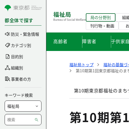
コンテンツにスキップ
局の分野別
組
都全体で探す
刊行物・動画
防災・緊急情報
高齢者
障害者
子供家
カテゴリ別
目的別
福祉局トップ
福祉の基盤づ
組織別
第10期第1回東京都福祉の
事業者の方
第10期東京都福祉のまち
キーワード検索
第10期第