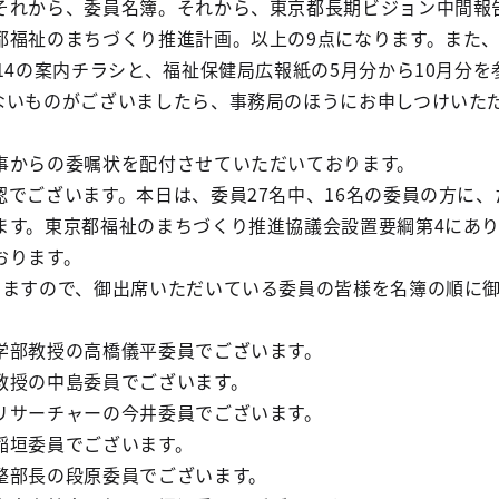
それから、委員名簿。それから、東京都長期ビジョン中間報
都福祉のまちづくり推進計画。以上の9点になります。また、
14の案内チラシと、福祉保健局広報紙の5月分から10月分を
ないものがございましたら、事務局のほうにお申しつけいた
からの委嘱状を配付させていただいております。
でございます。本日は、委員27名中、16名の委員の方に、
ます。東京都福祉のまちづくり推進協議会設置要綱第4にあ
おります。
ますので、御出席いただいている委員の皆様を名簿の順に
部教授の高橋儀平委員でございます。
授の中島委員でございます。
サーチャーの今井委員でございます。
稲垣委員でございます。
部長の段原委員でございます。