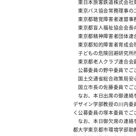
東日本旅客鉄道株式会社東
東京バス協会常務理事の二
東京都聴覚障害者連盟事務
東京都盲人福祉協会会長の
東京都精神障害者団体連合
東京都知的障害者育成会理
子どもの危険回避研究所所
東京都老人クラブ連合会副
公募委員の野中委員でご
国土交通省総合政策局安心
国立市長の佐藤委員でご
なお、本日出席の御連絡を
デザイン学部教授の川内委
く公募委員の塚本委員でご
なお、本日御欠席の連絡を
都大学東京都市環境学部助