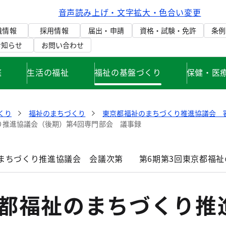
音声読み上げ・文字拡大・色合い変更
織情報
採用情報
届出・申請
資格・試験・免許
条例
お知らせ
お問い合わせ
庭
生活の福祉
福祉の基盤づくり
保健・医
くり
福祉のまちづくり
東京都福祉のまちづくり推進協議会 
り推進協議会（後期）第4回専門部会 議事録
のまちづくり推進協議会 会議次第
第6期第3回東京都福
京都福祉のまちづくり推