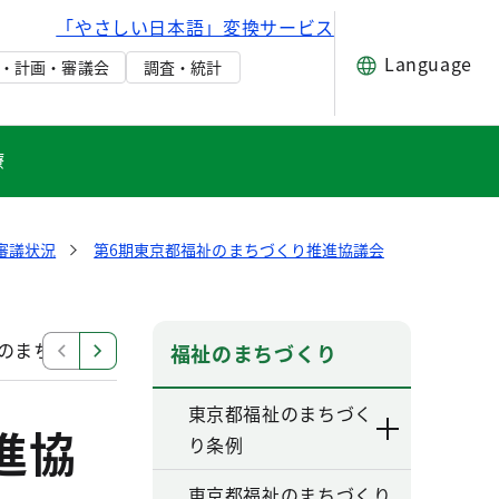
「やさしい日本語」変換サービス
Language
・計画・審議会
調査・統計
療
審議状況
第6期東京都福祉のまちづくり推進協議会
祉のまちづくり推進協議会 資料一覧
第6期第3回東京都
福祉のまちづくり
東京都福祉のまちづく
進協
り条例
東京都福祉のまちづくり