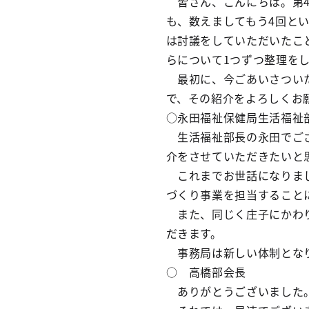
皆さん、こんにちは。第4
も、数えましてもう4回と
は討議をしていただいたこ
らについて1つずつ整理を
最初に、今ごあいさついた
で、その紹介をよろしくお
○永田福祉保健局生活福祉
生活福祉部長の永田でござ
介をさせていただきたいと
これまでお世話になりまし
づくり事業を担当すること
また、同じく庄子にかわり
だきます。
事務局は新しい体制となり
○ 高橋部会長
ありがとうございました