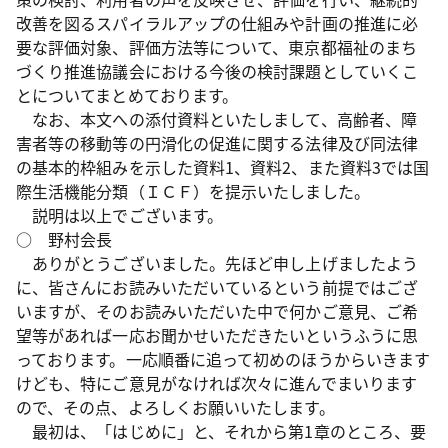
改善を図るスパイラルアップの仕組みや計画の推進に必
要な評価対象、評価方法等について、東京都福祉のまち
づくり推進協議会における今後の検討課題としていくこ
とについてまとめております。
なお、本文への添付資料といたしまして、高齢者、障
害者等の移動等の円滑化の促進に関する法律及び同法律
の基本的枠組みを示した資料1、資料2、また資料3では国
際生活機能分類（ＩＣＦ）を提示いたしました。
説明は以上でございます。
○ 野村会長
ありがとうございました。先ほど申し上げましたよう
に、皆さんにお読みいただいているという前提ではござ
いますが、そのお読みいただいた中で何かご意見、ご希
望等があれば一応お聞かせいただきたいというふうに思
っております。一応順番に追って初めのほうからいきます
けども、特にご意見がなければ次々に進んでまいります
ので、その点、よろしくお願いいたします。
最初は、「はじめに」と、それから第1章のところ、要