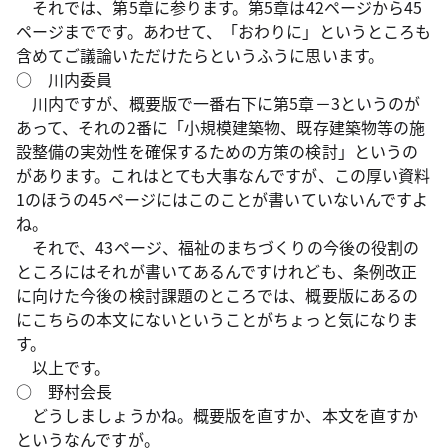
それでは、第5章に参ります。第5章は42ページから45
ページまでです。あわせて、「おわりに」というところも
含めてご議論いただけたらというふうに思います。
○ 川内委員
川内ですが、概要版で一番右下に第5章－3というのが
あって、それの2番に「小規模建築物、既存建築物等の施
設整備の実効性を確保するための方策の検討」というの
があります。これはとても大事なんですが、この厚い資料
1のほうの45ページにはこのことが書いていないんですよ
ね。
それで、43ページ、福祉のまちづくりの今後の役割の
ところにはそれが書いてあるんですけれども、条例改正
に向けた今後の検討課題のところでは、概要版にあるの
にこちらの本文にないということがちょっと気になりま
す。
以上です。
○ 野村会長
どうしましょうかね。概要版を直すか、本文を直すか
というなんですが。