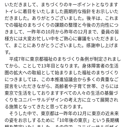
いただきまして、まちづくりのキーポイントとなります
トイレに着目をいたしました画期的な指針をお示しいた
だきました。ありがとうございました。後半は、これま
での福祉のまちづくりの課題の整理と今後の方向性につ
きまして、一昨年の10月から昨年の12月まで、委員の皆
様方には大変お忙しい中をご熱心に審議をいただきまし
て、まことにありがとうございました。感謝申し上げま
す。
平成7年に東京都福祉のまちづくり条例が制定されまし
てから、ことしで13年目となります。身体障害者の生活
圏の拡大への取組として始まりました福祉のまちづくり
につきましては、この本推進協議会から多くの貴重なご
提言をいただきながら、高齢者や子育て世帯、さらには
東京で生活をしておりますすべての人々の生活の基盤づ
くりをユニバーサルデザインの考え方に立って展開され
る施策となってきたと思っております。
そうした中で、東京都は一昨年の12月に東京の近未来
の姿をお示しするために「10年後の東京」という長期構
想を策定いたしました。その中で、ユニバーサルデザイ