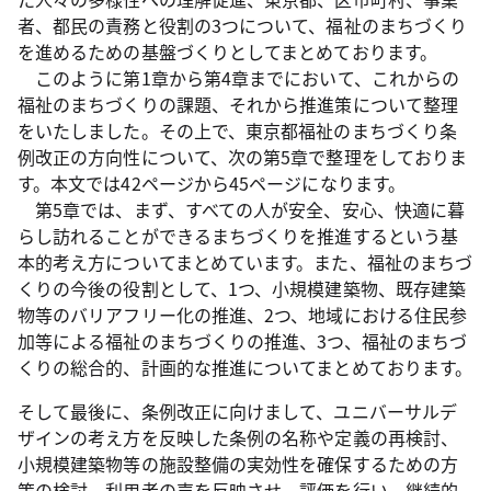
者、都民の責務と役割の3つについて、福祉のまちづくり
を進めるための基盤づくりとしてまとめております。
このように第1章から第4章までにおいて、これからの
福祉のまちづくりの課題、それから推進策について整理
をいたしました。その上で、東京都福祉のまちづくり条
例改正の方向性について、次の第5章で整理をしておりま
す。本文では42ページから45ページになります。
第5章では、まず、すべての人が安全、安心、快適に暮
らし訪れることができるまちづくりを推進するという基
本的考え方についてまとめています。また、福祉のまちづ
くりの今後の役割として、1つ、小規模建築物、既存建築
物等のバリアフリー化の推進、2つ、地域における住民参
加等による福祉のまちづくりの推進、3つ、福祉のまちづ
くりの総合的、計画的な推進についてまとめております。
そして最後に、条例改正に向けまして、ユニバーサルデ
ザインの考え方を反映した条例の名称や定義の再検討、
小規模建築物等の施設整備の実効性を確保するための方
策の検討、利用者の声を反映させ、評価を行い、継続的