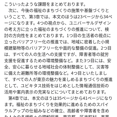
こういったような課題をまとめております。
次に、今後の福祉のまちづくりの施策や基盤づくりと
いうことで、第3章では、本文のほうは23ページから34ペ
ージになります。4つの視点から、ユニバーサルデザイン
の考え方に立った福祉のまちづくりの推進について、検
討の方向性をまとめております。1つ目の生活者の視点に
立ったバリアフリー化の推進では、地域に密着した小規
模建築物等のバリアフリー化や面的な整備の促進。2つ目
は、すべての人の生活への支援ですが、障害者等の就労
支援を促進するための環境整備など。また3つ目には、安
全、安心に暮らせる地域社会の体制整備として、災害等
に備えた避難所等の環境整備など。4つ目といたしまし
て、すべての人が東京の魅力を楽しめるまちづくりの推進
として、ユビキタス技術をはじめとした情報通信技術の
活用や案内表示の充実などについてまとめております。
第4章では、本文のほうは35ページから41ページになり
ます。福祉のまちづくりを効果的に進めるためのスパイ
ラルアップの仕組みなどの確立、高齢者や障害者を含め
た人々の多様性への理解促進、東京都、区市町村、事業