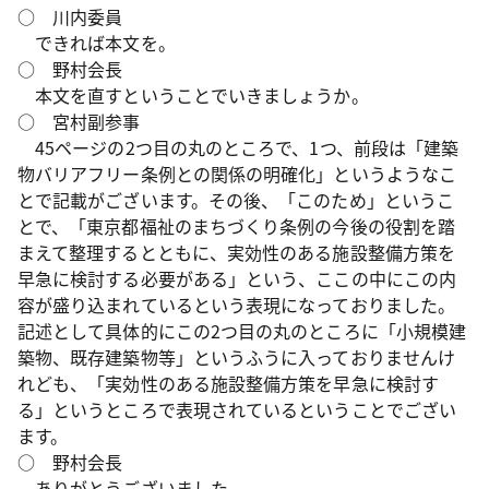
○ 川内委員
できれば本文を。
○ 野村会長
本文を直すということでいきましょうか。
○ 宮村副参事
45ページの2つ目の丸のところで、1つ、前段は「建築
物バリアフリー条例との関係の明確化」というようなこ
とで記載がございます。その後、「このため」というこ
とで、「東京都福祉のまちづくり条例の今後の役割を踏
まえて整理するとともに、実効性のある施設整備方策を
早急に検討する必要がある」という、ここの中にこの内
容が盛り込まれているという表現になっておりました。
記述として具体的にこの2つ目の丸のところに「小規模建
築物、既存建築物等」というふうに入っておりませんけ
れども、「実効性のある施設整備方策を早急に検討す
る」というところで表現されているということでござい
ます。
○ 野村会長
ありがとうございました。