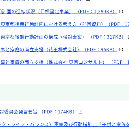
期計画の進捗状況（目標設定事業） （PDF：1,280KB）
援東京都後期行動計画における考え方（前回資料）（PDF：17
援東京都後期行動計画の構成（検討素案） （PDF：317KB）
仕事と家庭の両立支援（花王株式会社）（PDF：95KB）
仕事と家庭の両立支援（株式会社 東京コンサルト） （PDF：1
委員会発言要旨 （PDF：174KB）
ーク・ライフ・バランス）憲章及び行動指針、「子供と家族