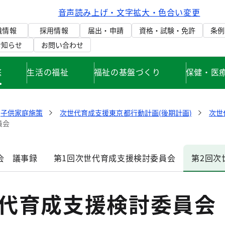
音声読み上げ・文字拡大・色合い変更
織情報
採用情報
届出・申請
資格・試験・免許
条例
お知らせ
お問い合わせ
庭
生活の福祉
福祉の基盤づくり
保健・医
子供家庭施策
次世代育成支援東京都行動計画(後期計画)
次世
員会
会 議事録
第1回次世代育成支援検討委員会
第2回次
世代育成支援検討委員会