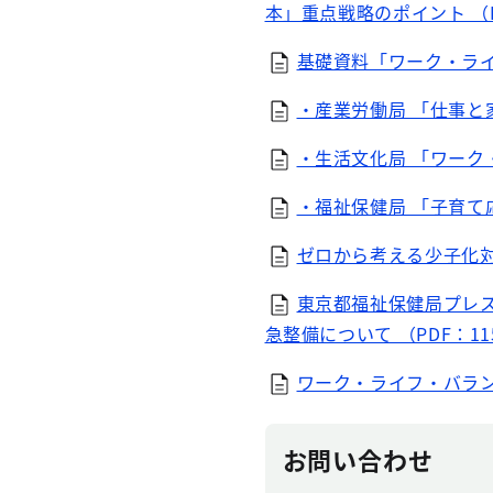
本」重点戦略のポイント （P
基礎資料「ワーク・ライ
・産業労働局 「仕事と家
・生活文化局 「ワーク・
・福祉保健局 「子育て応
ゼロから考える少子化対策P
東京都福祉保健局プレ
急整備について （PDF：11
ワーク・ライフ・バランス
お問い合わせ