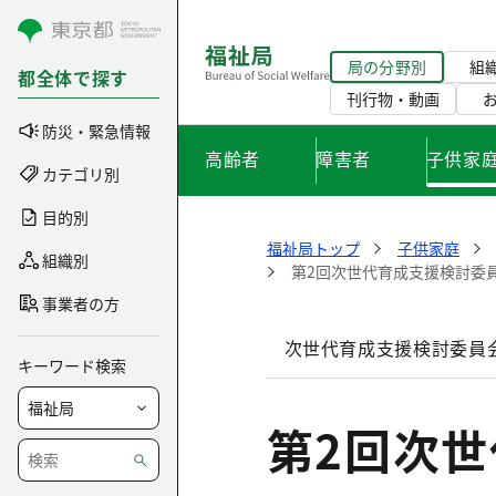
コンテンツにスキップ
局の分野別
組
都全体で探す
刊行物・動画
防災・緊急情報
高齢者
障害者
子供家
カテゴリ別
目的別
福祉局トップ
子供家庭
組織別
第2回次世代育成支援検討委
事業者の方
次世代育成支援検討委員
キーワード検索
第2回次