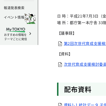
報道発表検索
日 時：平成21年7月3日（金
イベント情報
場 所：都庁第一本庁舎 33
【議事録】
おすすめの情報を
テーマごとに発信
第2回次世代育成支援検討
【資料】
次世代育成支援検討委員
配布資料
資料1-1 統計データ 子