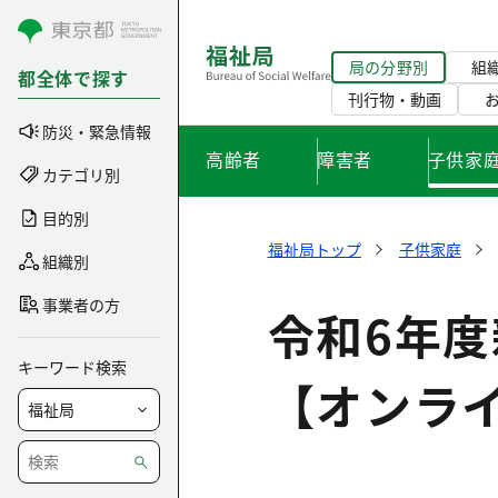
コンテンツにスキップ
局の分野別
組
都全体で探す
刊行物・動画
防災・緊急情報
高齢者
障害者
子供家
カテゴリ別
目的別
福祉局トップ
子供家庭
組織別
事業者の方
令和6年
キーワード検索
【オンラ