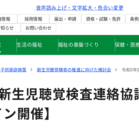
音声読み上げ・文字拡大・色合い変更
織情報
採用情報
届出・申請
資格・試験・免許
条例
お知らせ
お問い合わせ
庭
生活の福祉
福祉の基盤づくり
保健・医
子供家庭施策
新生児聴覚検査の推進に向けた検討会
令和6年
度新生児聴覚検査連絡協
イン開催】