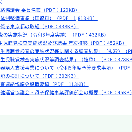
B）
絡協議会 委員名簿（PDF：129KB）
体制整備事業（国資料）（PDF：1,818KB）
係る東京都の取組（PDF：438KB）
査の実施状況（令和3年度実績）（PDF：432KB）
生児聴覚検査実施状況及び結果 年次推移（PDF：452KB）
新生児聴覚検査の実施状況等に関する調査結果」（抜粋）（PDF
新生児聴覚検査実施状況等調査結果」（抜粋）（PDF：378K
機器購入支援事業について（令和5年度予算要求事項）（PDF：
能の検討について（PDF：302KB）
査連絡協議会設置要領（PDF：113KB）
保健運営協議会・母子保健事業評価部会の概要（PDF：95KB