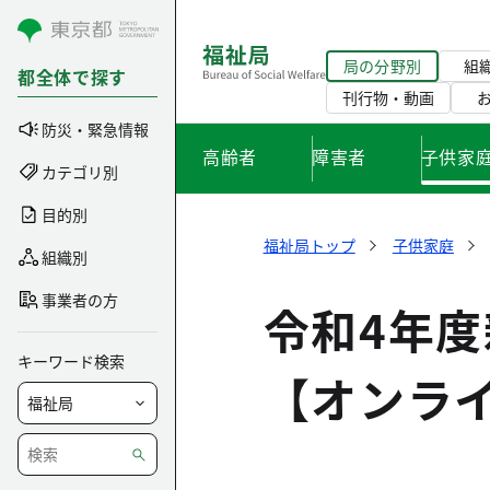
コンテンツにスキップ
局の分野別
組
都全体で探す
刊行物・動画
防災・緊急情報
高齢者
障害者
子供家
カテゴリ別
目的別
福祉局トップ
子供家庭
組織別
事業者の方
令和4年
キーワード検索
【オンラ