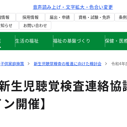
音声読み上げ・文字拡大・色合い変更
織情報
採用情報
届出・申請
資格・試験・免許
条例
お知らせ
お問い合わせ
庭
生活の福祉
福祉の基盤づくり
保健・医
子供家庭施策
新生児聴覚検査の推進に向けた検討会
令和4年
度新生児聴覚検査連絡協
イン開催】