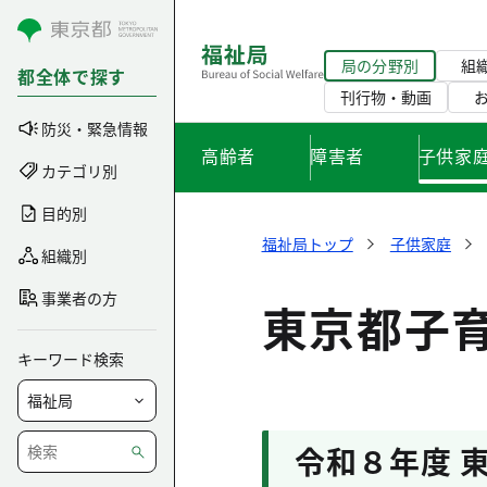
コンテンツにスキップ
局の分野別
組
都全体で探す
刊行物・動画
防災・緊急情報
高齢者
障害者
子供家
カテゴリ別
目的別
福祉局トップ
子供家庭
組織別
事業者の方
東京都子
キーワード検索
令和８年度 