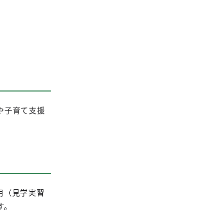
や子育て支援
用（見学実習
す。