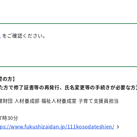
集
をご確認ください。
望の方】
した方で修了証書等の再発行、氏名変更等の手続きが必要な方
財団 ⼈材養成部 福祉⼈材養成室 ⼦育て⽀援員担当
7時30分
tps://www.fukushizaidan.jp/111kosodateshien/