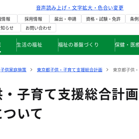
音声読み上げ・文字拡大・色合い変更
織情報
採用情報
届出・申請
資格・試験・免許
条例
お知らせ
お問い合わせ
庭
生活の福祉
福祉の基盤づくり
保健・医
子供家庭施策
東京都子供・子育て支援総合計画
東京都子供
供・子育て支援総合計画
について