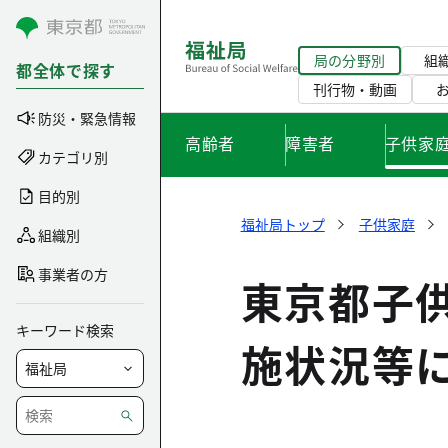
コンテンツにスキップ
局の分野別
組
都全体で探す
刊行物・動画
防災・緊急情報
高齢者
障害者
子供家
カテゴリ別
目的別
福祉局トップ
子供家庭
組織別
事業者の方
東京都子
キーワード検索
施状況等