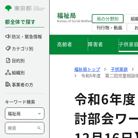
コンテンツにスキップ
局の分野別
組
都全体で探す
刊行物・動画
防災・緊急情報
高齢者
障害者
子供家
カテゴリ別
目的別
福祉局トップ
子供家庭
組織別
令和6年度 第二回児童相談体
事業者の方
令和6年
キーワード検索
討部会ワ
12月16日