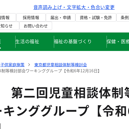
音声読み上げ・文字拡大・色合い変更
織情報
採用情報
届出・申請
資格・試験・免許
条例
お知らせ
お問い合わせ
庭
生活の福祉
福祉の基盤づくり
保健・医
子供家庭施策
東京都児童相談体制等検討会
制等検討部会ワーキンググループ【令和6年12月16日】
度 第二回児童相談体制
ーキンググループ【令和
】