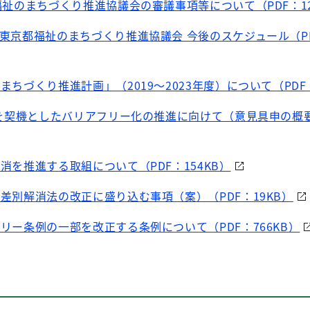
都福祉のまちづくり推進協議会の審議事項等について（PDF：12
期東京都福祉のまちづくり推進協議会 今後のスケジュール（PD
のまちづくり推進計画」（2019～2023年度）について（PDF：
大会を契機としたバリアフリー化の推進に向けて（意見具申の概要
解消を推進する取組について（PDF：154KB）
者差別解消法の改正に盛り込む事項（案）（PDF：19KB）
フリー条例の一部を改正する条例について（PDF：766KB）