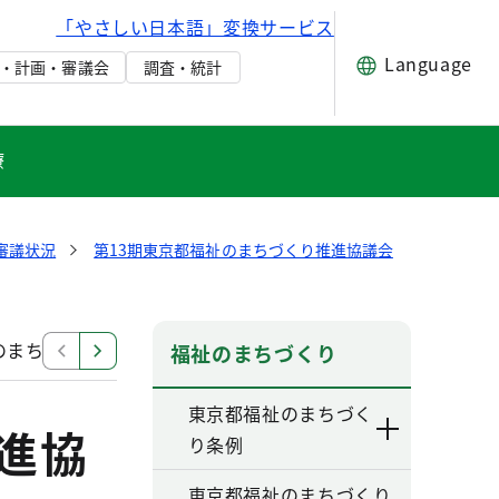
「やさしい日本語」変換サービス
Language
・計画・審議会
調査・統計
療
審議状況
第13期東京都福祉のまちづくり推進協議会
のまちづくり推進協議会 第5回専門部会
第13期東京都
福祉のまちづくり
東京都福祉のまちづく
進協
り条例
東京都福祉のまちづくり