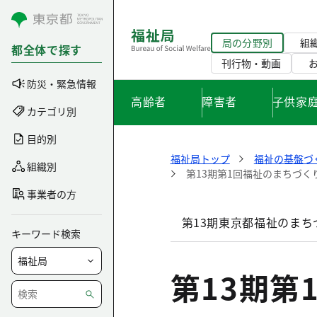
コンテンツにスキップ
局の分野別
組
都全体で探す
刊行物・動画
防災・緊急情報
高齢者
障害者
子供家
カテゴリ別
目的別
福祉局トップ
福祉の基盤づ
組織別
第13期第1回福祉のまちづ
事業者の方
第13期東京都福祉のまち
キーワード検索
第13期第