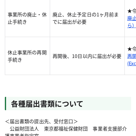
★
事業所の廃止・休
廃止、休止予定日の1ヶ月前ま
廃
止手続き
でに届出が必要
ら）(
★
休止事業所の再開
再開後、10日以内に届出が必要
再
手続き
(Ex
各種届出書類について
＜届出書類の提出先、受付窓口＞
公益財団法人 東京都福祉保健財団 事業者支援部介
護事業者指定室