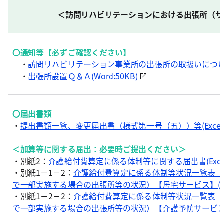
＜訪問リハビリテーションにおける出張所（
〇通知等【必ずご確認ください】
・
訪問リハビリテーション事業所の出張所の取扱いについて(W
・
出張所設置Ｑ＆Ａ(Word:50KB)
〇届出書類
・
提出書類一覧、変更届出書（様式第一号（五））等(Excel:
＜加算等に関する届出：必要時ご提出ください＞
・別紙2：
介護給付費算定に係る体制等に関する届出書(Excel:
・別紙1－1－2：
介護給付費算定に係る体制等状況一覧表
で一部実施する場合の出張所等の状況）【居宅サービス】(Exce
・別紙1－2－2：
介護給付費算定に係る体制等状況一覧表
で一部実施する場合の出張所等の状況）【介護予防サービス】 (E