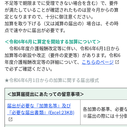
不足等で期限までに受理できない場合を含む）で、要件
が満たしていることが確認されたものは翌々月からの算
定となりますので、十分に御注意ください。
加算を取り下げる（又は減算の届出の）場合は、その時
点で速やかに届出が必要です。
＜令和6年6月に算定を開始する加算について＞
令和6年度介護報酬改定等に伴い、令和6年6月1日から
加算等の新設や改正（要件の変更等）があります。令和6
年度介護報酬改定等の詳細について、
こちらのページ
で必ずご確認ください。
★令和6年6月1日からの加算に関する届出様式
＜加算届提出にあたっての留意事項＞
届出が必要な『加算名等』及び
各加算の基準、必要
『必要な届出書類』(Excel:23KB)
※届出の際には十分