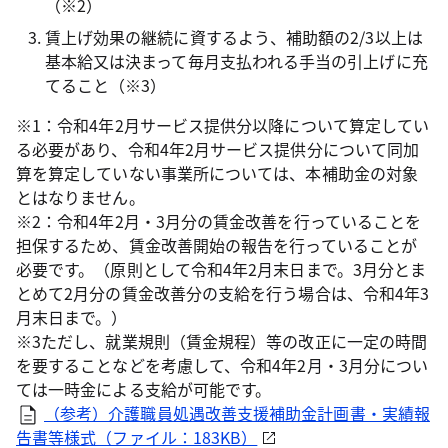
（※2）
賃上げ効果の継続に資するよう、補助額の2/3以上は
基本給又は決まって毎月支払われる手当の引上げに充
てること（※3）
※1：令和4年2月サービス提供分以降について算定してい
る必要があり、令和4年2月サービス提供分について同加
算を算定していない事業所については、本補助金の対象
とはなりません。
※2：令和4年2月・3月分の賃金改善を行っていることを
担保するため、賃金改善開始の報告を行っていることが
必要です。（原則として令和4年2月末日まで。3月分とま
とめて2月分の賃金改善分の支給を行う場合は、令和4年3
月末日まで。）
※3ただし、就業規則（賃金規程）等の改正に一定の時間
を要することなどを考慮して、令和4年2月・3月分につい
ては一時金による支給が可能です。
（参考）介護職員処遇改善支援補助金計画書・実績報
告書等様式（ファイル：183KB）