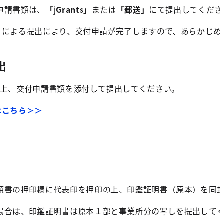
申請書類は、
「jGrants」
または
「郵送」
にて提出してくだ
」
による提出により、交付申請が完了しますので、あらかじ
出
記入の上、交付申請書類を添付して提出してください。
ムはこちら＞＞
頼書の押印欄に代表印を押印の上、印鑑証明書（原本）を同
場合は、印鑑証明書は原本１部と事業所分の写しを提出して