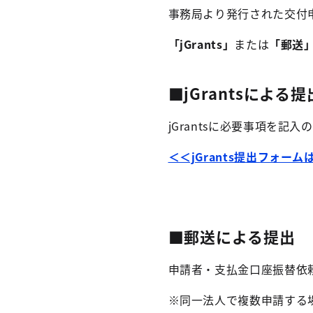
事務局より発行された交付
「jGrants」
または
「郵送
■jGrantsによる提
jGrantsに必要事項を
＜＜jGrants提出フォー
■郵送による提出
申請者・支払金口座振替依
※同一法人で複数申請する