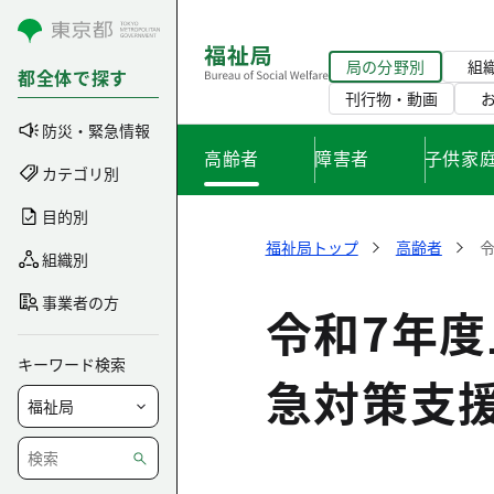
コンテンツにスキップ
局の分野別
組
都全体で探す
刊行物・動画
防災・緊急情報
高齢者
障害者
子供家
カテゴリ別
目的別
福祉局トップ
高齢者
組織別
事業者の方
令和7年
キーワード検索
急対策支