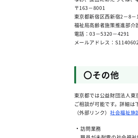
〒163－8001
東京都新宿区西新宿2－8－
福祉局高齢者施策推進部介
電話：03－5320－4291
メールアドレス：S1140602@se
〇その他
東京都では公益財団法人東
ご相談が可能です。詳細は
（外部リンク）
社会福祉施
訪問業務
職員が未耐震の社会福祉