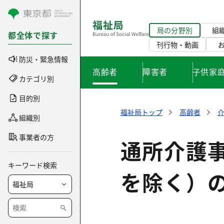
コンテンツにスキップ
局の分野別
組
都全体で探す
刊行物・動画
防災・緊急情報
高齢者
障害者
子供家
カテゴリ別
目的別
福祉局トップ
高齢者
組織別
事業者の方
通所介護
キーワード検索
を除く）