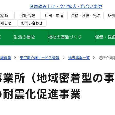
音声読み上げ・文字拡大・色合い変更
織情報
採用情報
届出・申請
資格・試験・免許
条例
お知らせ
お問い合わせ
庭
生活の福祉
福祉の基盤づくり
保健・医
介護保険
東京都介護サービス情報
過去事業一覧
通所介護
事業所（地域密着型の事
の耐震化促進事業