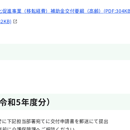
促進事業（移転経費）補助金交付要綱（高齢）(PDF:304KB
2KB)
令和5年度分）
で
に下記担当部署宛てに交付申請書を郵送にて提出
事前に介護保険課へご相談ください。